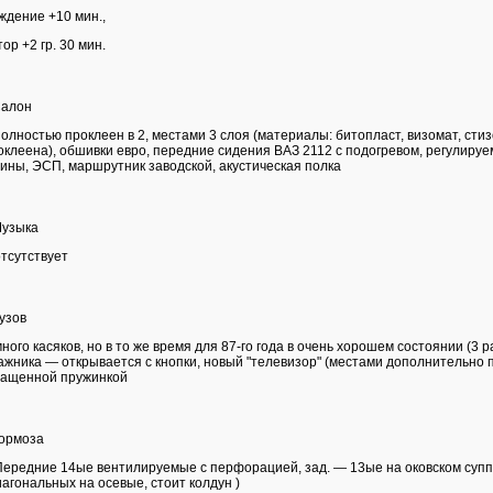
ждение +10 мин.,
тор +2 гр. 30 мин.
Салон
олностью проклеен в 2, местами 3 слоя (материалы: битопласт, визомат, сти
оклеена), обшивки евро, передние сидения ВАЗ 2112 с подогревом, регулируе
ины, ЭСП, маршрутник заводской, акустическая полка
Музыка
тсутствует
Кузов
ного касяков, но в то же время для 87-го года в очень хорошем состоянии (3 р
ажника — открывается с кнопки, новый "телевизор" (местами дополнительно 
ащенной пружинкой
Тормоза
ередние 14ые вентилируемые с перфорацией, зад. — 13ые на оковском суп
иагональных на осевые, стоит колдун )