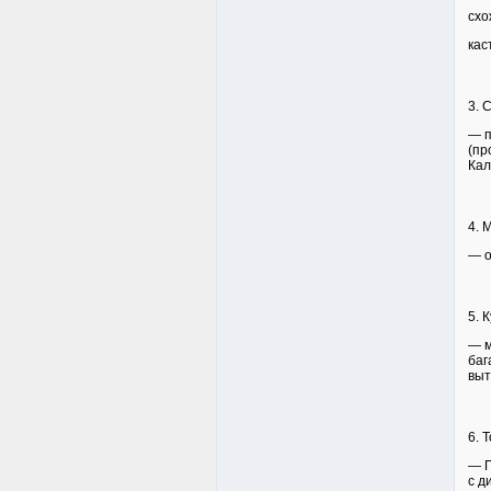
схо
кас
3. 
— п
(пр
Кал
4. 
— о
5. 
— м
баг
выт
6. 
— П
с д