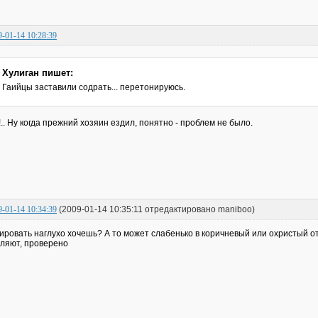
9-01-14 10:28:39
Хулиган пишет:
Гаийцы заставили содрать... перетонируюсь.
!.. Ну когда прежний хозяин ездил, понятно - проблем не было.
9-01-14 10:34:39
(2009-01-14 10:35:11 отредактировано maniboo)
ировать наглухо хочешь? А то может слабенько в коричневый или охристый 
ляют, проверено