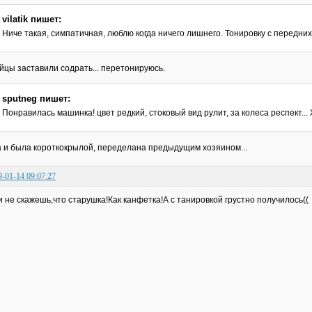
vilatik пишет:
Ниче такая, симпатичная, люблю когда ничего лишнего. Тонировку с передних
йцы заставили содрать... перетонируюсь.
sputneg пишет:
Понравилась машинка! цвет редкий, стоковый вид рулит, за колеса респект...
 и была короткокрылой, переделана предыдущим хозяином...
9-01-14 09:07:27
и не скажешь,что старушка!Как канфетка!А с танировкой грустно получилось((