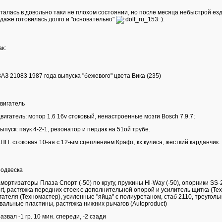
талась в довольно таки не плохом состоянии, но после месяца небыстрой езд
даже готовилась долго и "основательно"
).
ак:
АЗ 21083 1987 года выпуска "бежевого" цвета Вика (235)
Двигатель
вигатель: мотор 1.6 16v стоковый, ненастроенные мозги Bosch 7.9.7;
ыпуск: паук 4-2-1, резонатор и пердак на 51ой трубе.
ПП: стоковая 10-ая с 12-ым сцеплением Крафт, кх кулиса, жесткий карданчик.
Подвеска
мортизаторы Плаза Спорт (-50) по кругу, пружины Hi-Way (-50), опорники SS-2
rt, растяжка передних стоек с дополнительной опорой и усилитель щитка (Т
гателя (Техномастер), усиленные "яйца" с полиуретаном, стаб 2110, треуголь
вальные пластины, растяжка нижних рычагов (Autoproduct)
азвал -1 гр. 10 мин. спереди, -2 сзади