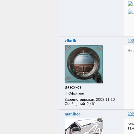
vilatik
200
Нич
Вазохист
Оффлайн
Зарегистрирован:
2008-11-10
Сообщений:
2,461
maniboo
200
беж
так