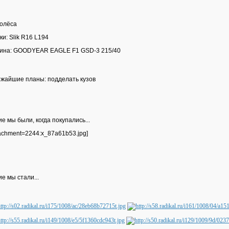
Колёса
ки: Slik R16 L194
ина: GOODYEAR EAGLE F1 GSD-3 215/40
жайшие планы: подделать кузов
ие мы были, когда покупались...
tachment=2244:x_87a61b53.jpg]
ие мы стали...