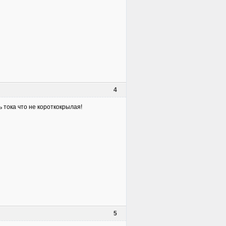
4
ь тока что не короткокрылая!
5