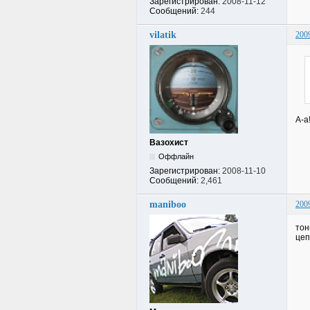
Зарегистрирован:
2008-11-12
Сообщений:
244
vilatik
200
А-а
Вазохист
Оффлайн
Зарегистрирован:
2008-11-10
Сообщений:
2,461
maniboo
200
тон
цеп