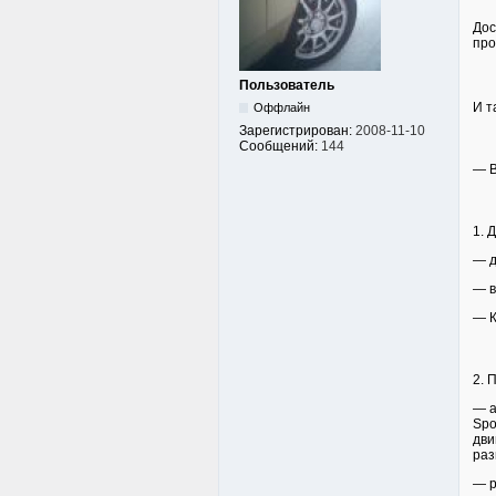
Дос
про
Пользователь
И т
Оффлайн
Зарегистрирован:
2008-11-10
Сообщений:
144
— В
1. 
— д
— в
— К
2. 
— а
Spo
дви
раз
— р