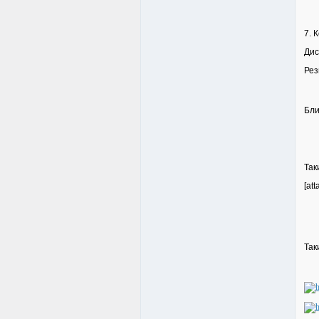
7. 
Дис
Рез
Бли
Так
[at
Так