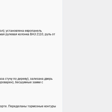
зол); установлена европанель
мая рулевая колонка ВАЗ 2110, руль от
аза стучу по дереву), зализана дверь
проварен), бесшумные замки с
порте. Переделаны тормозные контуры