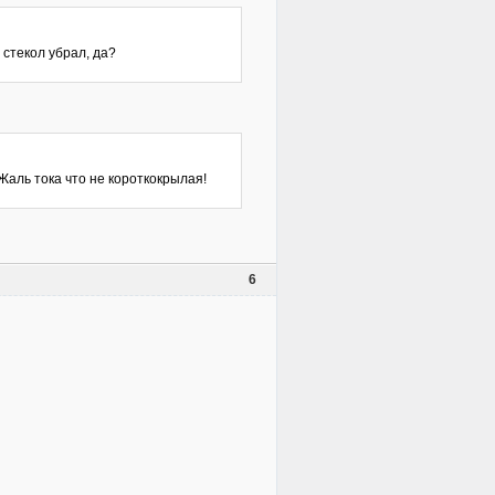
 стекол убрал, да?
 Жаль тока что не короткокрылая!
6