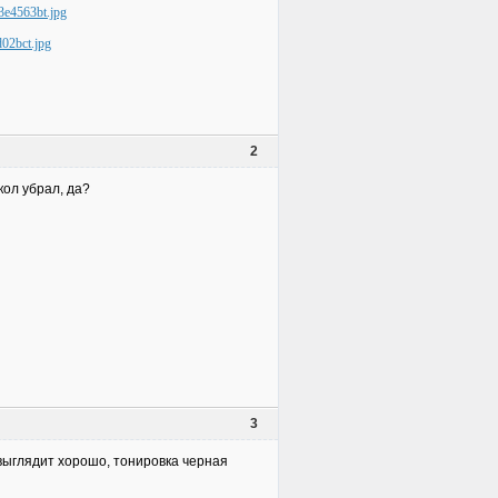
2
кол убрал, да?
3
 выглядит хорошо, тонировка черная