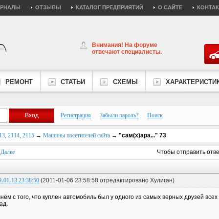
УРНАЛЫ
ОТЗЫВЫ
КАТАЛОГ ПРЕДПРИЯТИЙ
О САЙТЕ
КОНТА
Внимания! На форуме
отвечают специалисты.
РЕМОНТ
СТАТЬИ
СХЕМЫ
ХАРАКТЕРИСТИ
Регистрация
Забыли пароль?
Поиск
3, 2114, 2115
→
Машины посетителей сайта
→
"сам(x)ара..." 73
Далее
Чтобы отправить отв
9-01-13 23:38:50
(2011-01-06 23:58:58 отредактировано Хулиган)
нём с того, что куплен автомобиль был у одного из самых верных друзей всех а
ад.