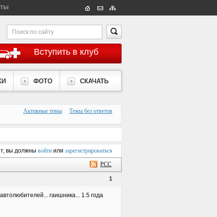
КТЫ
Вступить в клуб
КИ
ФОТО
СКАЧАТЬ
Активные темы
Темы без ответов
ет, вы должны
войти
или
зарегистрироваться
РСС
1
втолюбителей... гаишника... 1.5 года