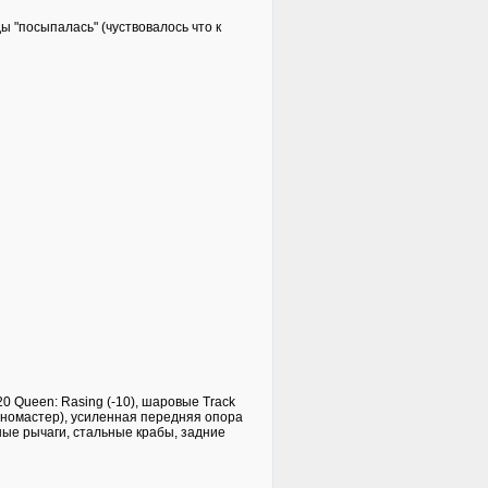
ы "посыпалась" (чуствовалось что к
0 Queen: Rasing (-10), шаровые Track
ехномастер), усиленная передняя опора
ные рычаги, стальные крабы, задние