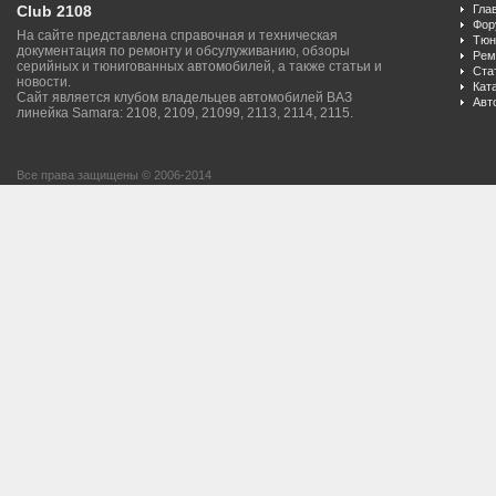
Club 2108
Гла
Фор
На сайте представлена справочная и техническая
Тюн
документация по ремонту и обсулуживанию, обзоры
Рем
серийных и тюнигованных автомобилей, а также статьи и
Ста
новости.
Кат
Сайт является клубом владельцев автомобилей ВАЗ
Авт
линейка Samara: 2108, 2109, 21099, 2113, 2114, 2115.
Все права защищены © 2006-2014