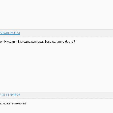
7-05-10 09:30:51
о - Ниссан - Ваз одна контора. Есть желание брать?
7-05-14 20:16:26
ь. можете помочь?