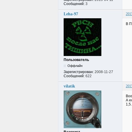
Сообщений:
3
Leha-97
201
В П
Пользователь
Оффлайн
Зарегистрирован:
2008-11-27
Сообщений:
622
vilatik
201
Воо
А е
1,5.