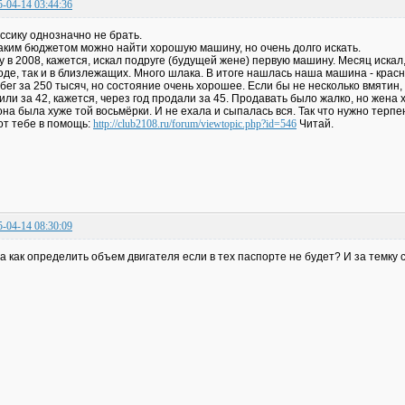
5-04-14 03:44:36
ссику однозначно не брать.
аким бюджетом можно найти хорошую машину, но очень долго искать.
у в 2008, кажется, искал подруге (будущей жене) первую машину. Месяц искал,
оде, так и в близлежащих. Много шлака. В итоге нашлась наша машина - красная
бег за 250 тысяч, но состояние очень хорошее. Если бы не несколько вмятин
или за 42, кажется, через год продали за 45. Продавать было жалко, но жена 
она была хуже той восьмёрки. И не ехала и сыпалась вся. Так что нужно терпе
от тебе в помощь:
http://club2108.ru/forum/viewtopic.php?id=546
Читай.
5-04-14 08:30:09
 а как определить объем двигателя если в тех паспорте не будет? И за темку