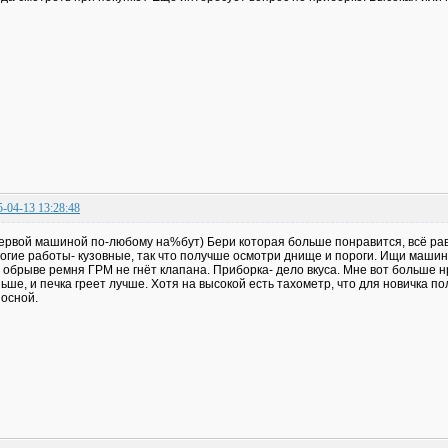
5-04-13 13:28:48
ервой машиной по-любому на%бут) Бери которая больше понравится, всё ра
огие работы- кузовные, так что получше осмотри днище и пороги. Ищи машин
 обрыве ремня ГРМ не гнёт клапана. Приборка- дело вкуса. Мне вот больше н
ьше, и печка греет лучше. Хотя на высокой есть тахометр, что для новичка п
осной.