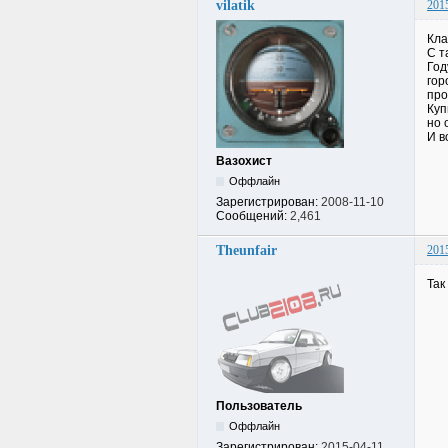
vilatik
201
Кла
С т
Год
гор
про
Куп
но 
И в
Вазохист
Оффлайн
Зарегистрирован:
2008-11-10
Сообщений:
2,461
Theunfair
201
Так
Пользователь
Оффлайн
Зарегистрирован:
2015-04-11