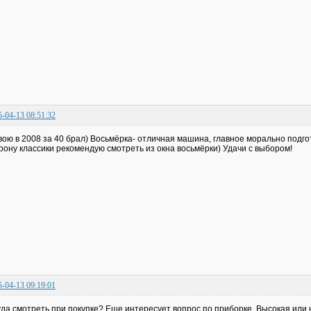
5-04-13 08:51:32
вою в 2008 за 40 брал) Восьмёрка- отличная машина, главное морально подго
рону классики рекомендую смотреть из окна восьмёрки) Удачи с выбором!
5-04-13 09:19:01
уда смотреть при покупке? Еще интересует вопрос по приборке. Высокая или 