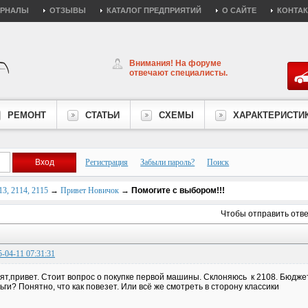
УРНАЛЫ
ОТЗЫВЫ
КАТАЛОГ ПРЕДПРИЯТИЙ
О САЙТЕ
КОНТА
Внимания! На форуме
отвечают специалисты.
РЕМОНТ
СТАТЬИ
СХЕМЫ
ХАРАКТЕРИСТИ
Регистрация
Забыли пароль?
Поиск
3, 2114, 2115
→
Привет Новичок
→
Помогите с выбором!!!
Чтобы отправить отв
5-04-11 07:31:31
ят,привет. Стоит вопрос о покупке первой машины. Склоняюсь к 2108. Бюджет 
ьги? Понятно, что как повезет. Или всё же смотреть в сторону классики