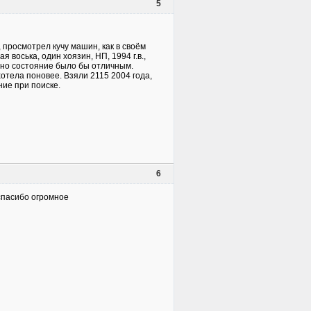
5
 просмотрел кучу машин, как в своём
 воська, один хоязин, НП, 1994 г.в.,
, но состояние было бы отличным.
хотела поновее. Взяли 2115 2004 года,
ние при поиске.
6
 спасибо огромное