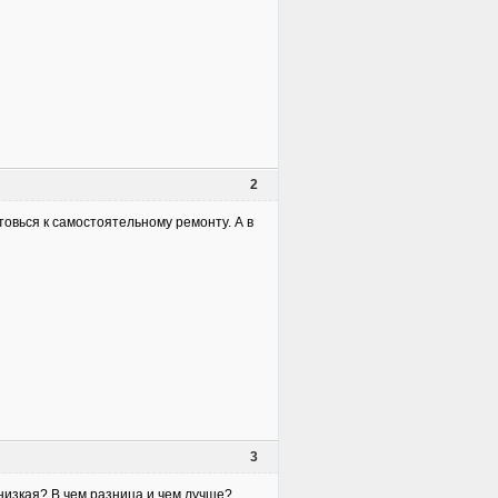
2
товься к самостоятельному ремонту. А в
3
низкая? В чем разница и чем лучше?