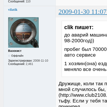
Сообщений:
110
vilatik
2009-01-30 11:07
clik пишет:
до аварий машина
98-2000год))
пробег был 70000
Вазохист
авто сервисе
Оффлайн
Зарегистрирован:
2008-11-10
1 хозяин(она) езд
Сообщений:
2,461
меняло все очень
Дружище, коли так п
мной случилось бы,
(http://www.club210
тьфу. Если у тебя т
прикипел.