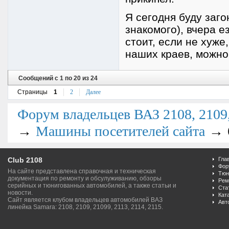
Я сегодня буду заго
знакомого), вчера е
стоит, если не хуже
наших краев, можно 
Сообщений с 1 по 20 из 24
Страницы
1
2
Далее
Форум владельцев ВАЗ 2108, 2109, 
→
→
Машины посетителей сайта
Club 2108
Гла
Фор
На сайте представлена справочная и техническая
Тюн
документация по ремонту и обсулуживанию, обзоры
Рем
серийных и тюнигованных автомобилей, а также статьи и
Ста
новости.
Кат
Сайт является клубом владельцев автомобилей ВАЗ
Авт
линейка Samara: 2108, 2109, 21099, 2113, 2114, 2115.