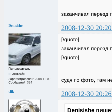
заканчивал перезд 
Denisishe
2008-12-30 20:20
[/quote]
заканчивал перезд 
[/quote]
Пользователь
Оффлайн
судя по фото, там 
Зарегистрирован:
2008-11-09
Сообщений:
324
clik
2008-12-30 20:26
Denisishe пише