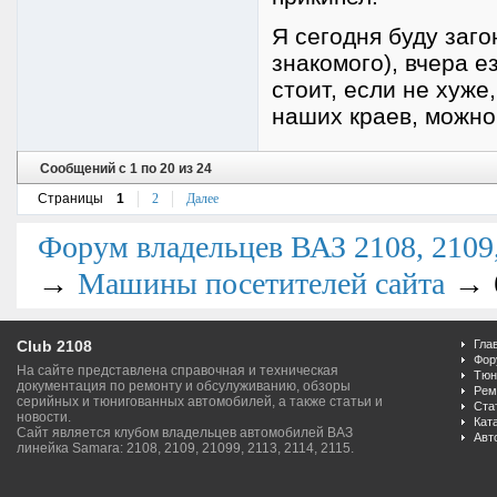
Я сегодня буду заго
знакомого), вчера е
стоит, если не хуже
наших краев, можно 
Сообщений с 1 по 20 из 24
Страницы
1
2
Далее
Форум владельцев ВАЗ 2108, 2109, 
→
→
Машины посетителей сайта
Club 2108
Гла
Фор
На сайте представлена справочная и техническая
Тюн
документация по ремонту и обсулуживанию, обзоры
Рем
серийных и тюнигованных автомобилей, а также статьи и
Ста
новости.
Кат
Сайт является клубом владельцев автомобилей ВАЗ
Авт
линейка Samara: 2108, 2109, 21099, 2113, 2114, 2115.