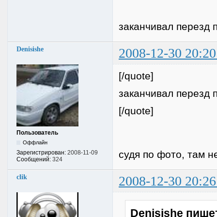
заканчивал перезд 
Denisishe
2008-12-30 20:20
[/quote]
заканчивал перезд 
[/quote]
Пользователь
Оффлайн
судя по фото, там 
Зарегистрирован:
2008-11-09
Сообщений:
324
clik
2008-12-30 20:26
Denisishe пише