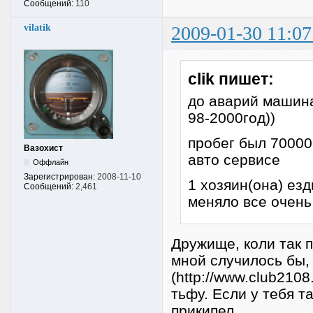
Сообщений:
110
vilatik
2009-01-30 11:07
clik пишет:
до аварий машина
98-2000год))
пробег был 70000
Вазохист
авто сервисе
Оффлайн
Зарегистрирован:
2008-11-10
1 хозяин(она) езд
Сообщений:
2,461
меняло все очень
Дружище, коли так п
мной случилось бы,
(http://www.club210
тьфу. Если у тебя т
прикипел.