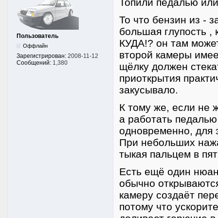
Топили педалью или
То что бензин из - 
большая глупость , 
Пользователь
КУДА!? он там может
Оффлайн
второй камеры имее
Зарегистрирован:
2008-11-12
Сообщений:
1,380
щёлку должен стекат
приоткрытия практич
закусывало.
К тому же, если не 
а работать педалью,
одновременно, для э
При небольших нажа
тыкая пальцем в пят
Есть ещё один нюан
обычно открываются
камеру создаёт пер
потому что ускорите