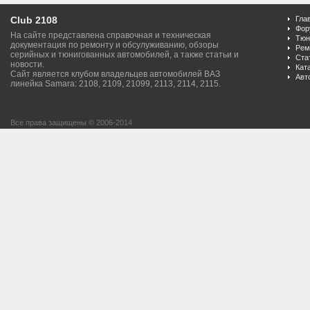
Club 2108
Гла
Фор
На сайте представлена справочная и техническая
Тюн
документация по ремонту и обсулуживанию, обзоры
Рем
серийных и тюнигованных автомобилей, а также статьи и
Ста
новости.
Кат
Сайт является клубом владельцев автомобилей ВАЗ
Авт
линейка Samara: 2108, 2109, 21099, 2113, 2114, 2115.
Все права защищены © 2006-2014