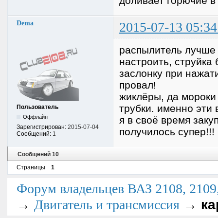
доливает горючие в
Dema
2015-07-13 05:34
распылитель лучше 
настроить, струйк
заслонку при нажат
провал!
жиклёры, да мороки
трубки. именно эти
Пользователь
Оффлайн
я в своё время заку
Зарегистрирован:
2015-07-04
получилось супер!!!
Сообщений:
1
Сообщений 10
Страницы
1
Форум владельцев ВАЗ 2108, 2109, 
→
→
ка
Двигатель и трансмиссия