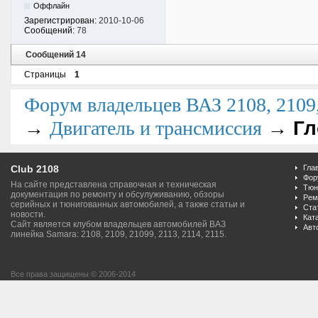
Оффлайн
Зарегистрирован:
2010-10-06
Сообщений:
78
Сообщений 14
Страницы
1
Форум владельцев ВАЗ 2108, 2109, 
→
→
Гл
Двигатель и трансмиссия
Club 2108
Гла
Фор
На сайте представлена справочная и техническая
Тюн
документация по ремонту и обсулуживанию, обзоры
Рем
серийных и тюнигованных автомобилей, а также статьи и
Ста
новости.
Кат
Сайт является клубом владельцев автомобилей ВАЗ
Авт
линейка Samara: 2108, 2109, 21099, 2113, 2114, 2115.
Все права защищены © 2006-2014