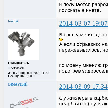
и получается разр
поискать в инете.
hamlet
2014-03-07 19:07
Боюсь у меня здоро
А если сУрьезно: на
пережевывалась, н
Пользователь
по моему мнению гре
Оффлайн
подогрев задроссел
Зарегистрирован:
2008-11-20
Сообщений:
1,503
DIMASTЫЙ
2014-03-09 17:34
а у жиклёры в карб
неарбайтен) ну и л