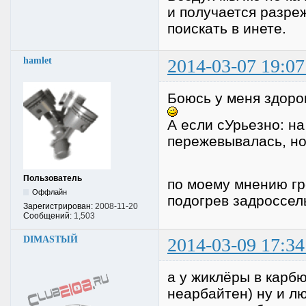
и получается разр
поискать в инете.
hamlet
2014-03-07 19:07
Боюсь у меня здоро
А если сУрьезно: на
пережевывалась, н
Пользователь
по моему мнению гре
Оффлайн
подогрев задроссел
Зарегистрирован:
2008-11-20
Сообщений:
1,503
DIMASTЫЙ
2014-03-09 17:34
а у жиклёры в карб
неарбайтен) ну и л