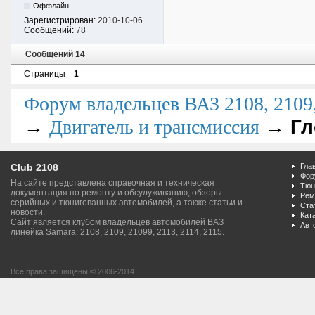
Оффлайн
Зарегистрирован:
2010-10-06
Сообщений:
78
Сообщений 14
Страницы
1
Форум владельцев ВАЗ 2108, 2109, 
→
→
Гл
Двигатель и трансмиссия
Club 2108
Гла
Фор
На сайте представлена справочная и техническая
Тюн
документация по ремонту и обсулуживанию, обзоры
Рем
серийных и тюнигованных автомобилей, а также статьи и
Ста
новости.
Кат
Сайт является клубом владельцев автомобилей ВАЗ
Авт
линейка Samara: 2108, 2109, 21099, 2113, 2114, 2115.
Все права защищены © 2006-2014