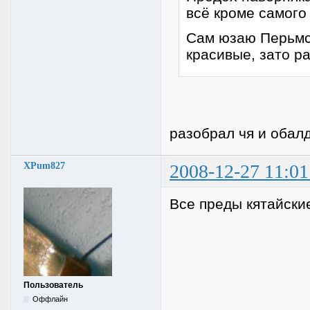
всё кроме самого
Сам юзаю Перьмск
красивые, зато р
разобрал чя и обал
XPum827
2008-12-27 11:01
Все преды кятайские
Пользователь
Оффлайн