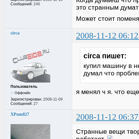
Сообщений:
240
это странным думать
Может стоит поменя
circa
2008-11-12 06:12
circa пишет:
купил машину в н
думал что пробле
Пользователь
я менял ч я. что ещ
Оффлайн
Зарегистрирован:
2008-11-09
Сообщений:
27
XPum827
2008-11-12 06:37
Странные вещи твор
работает.
.