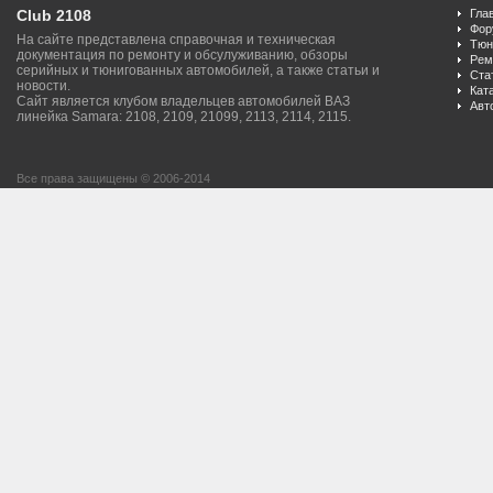
Club 2108
Гла
Фор
На сайте представлена справочная и техническая
Тюн
документация по ремонту и обсулуживанию, обзоры
Рем
серийных и тюнигованных автомобилей, а также статьи и
Ста
новости.
Кат
Сайт является клубом владельцев автомобилей ВАЗ
Авт
линейка Samara: 2108, 2109, 21099, 2113, 2114, 2115.
Все права защищены © 2006-2014