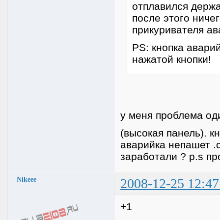
отплавился держа
после этого ниче
прикуривателя ав
PS: кнопка авари
нажатой кнопки!
у меня проблема од
(высокая панель). 
аварийка непашет .
заработали ? p.s пр
Nikeee
2008-12-25 12:47
+1