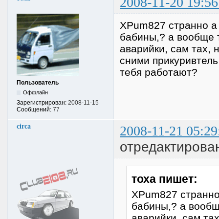
2008-11-20 19:56
XPum827 странно а 
бабины,? а вообще 
аварийки, сам тах, 
сними прикуривтель 
тебя работают?
Пользователь
Оффлайн
Зарегистрирован:
2008-11-15
Сообщений:
77
circa
2008-11-21 05:29
отредактирован
тоха пишет:
XPum827 странно 
бабины,? а вообщ
аварийки, сам тах