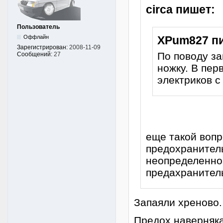
circa пишет:
Пользователь
Оффлайн
XPum827 п
Зарегистрирован:
2008-11-09
По поводу з
Сообщений:
27
ножку. В пер
электриков с
еще такой вопр
предохранитель
неопределенно
предахранитель
Запаяли хреново.
Предох наверняка