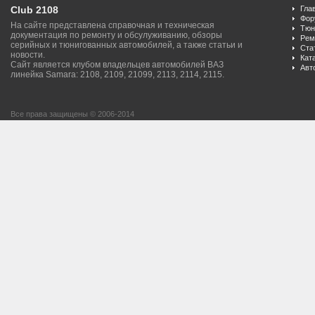
Club 2108
Гла
Фор
На сайте представлена справочная и техническая
Тюн
документация по ремонту и обсулуживанию, обзоры
Рем
серийных и тюнигованных автомобилей, а также статьи и
Ста
новости.
Кат
Сайт является клубом владельцев автомобилей ВАЗ
Авт
линейка Samara: 2108, 2109, 21099, 2113, 2114, 2115.
Все права защищены © 2006-2014