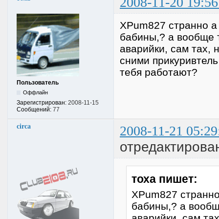
2008-11-20 19:56
XPum827 странно а 
бабины,? а вообще 
аварийки, сам тах, 
сними прикуривтель 
тебя работают?
Пользователь
Оффлайн
Зарегистрирован:
2008-11-15
Сообщений:
77
circa
2008-11-21 05:29
отредактирован
тоха пишет:
XPum827 странно 
бабины,? а вообщ
аварийки, сам тах