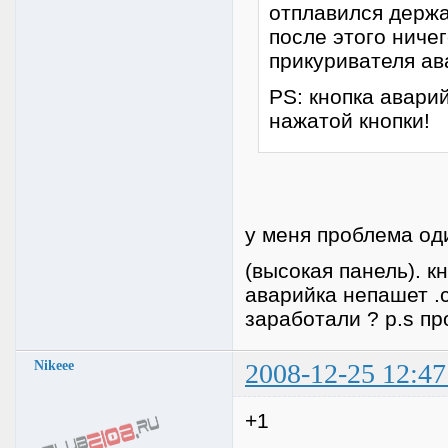
отплавился держа
после этого ниче
прикуривателя ав
PS: кнопка авари
нажатой кнопки!
у меня проблема од
(высокая панель). 
аварийка непашет .
заработали ? p.s пр
Nikeee
2008-12-25 12:47
+1