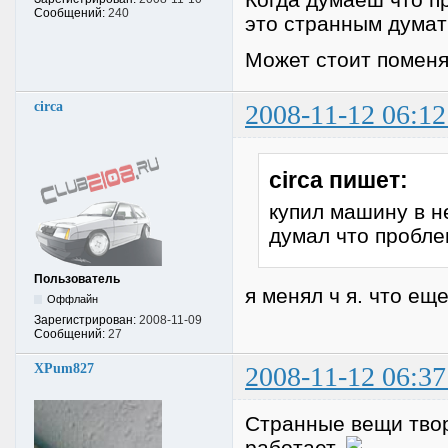
Сообщений:
240
это странным думать
Может стоит поменя
circa
2008-11-12 06:12
circa пишет:
купил машину в н
думал что пробле
Пользователь
я менял ч я. что ещ
Оффлайн
Зарегистрирован:
2008-11-09
Сообщений:
27
XPum827
2008-11-12 06:37
Странные вещи твор
работает.
.