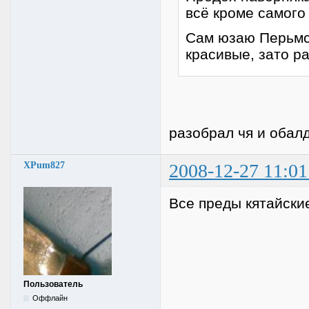
всё кроме самого
Сам юзаю Перьмск
красивые, зато р
разобрал чя и обал
XPum827
2008-12-27 11:01
Все преды кятайские
Пользователь
Оффлайн