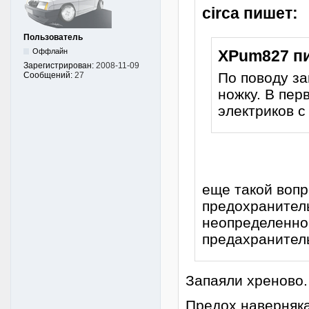
circa пишет:
Пользователь
Оффлайн
XPum827 п
Зарегистрирован:
2008-11-09
По поводу з
Сообщений:
27
ножку. В пер
электриков с
еще такой вопр
предохранитель
неопределенно
предахранитель
Запаяли хреново.
Предох наверняка