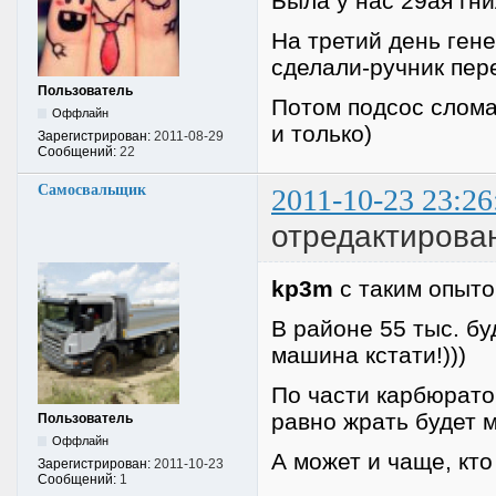
Была у нас 29ая гнил
На третий день ген
сделали-ручник пер
Пользователь
Потом подсос слома
Оффлайн
и только)
Зарегистрирован:
2011-08-29
Сообщений:
22
Самосвальщик
2011-10-23 23:26
отредактирова
kp3m
с таким опыто
В районе 55 тыс. бу
машина кстати!)))
По части карбюрато
равно жрать будет м
Пользователь
Оффлайн
А может и чаще, кто
Зарегистрирован:
2011-10-23
Сообщений:
1