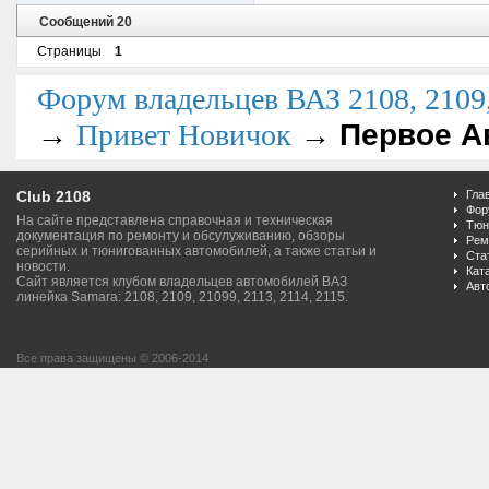
Сообщений 20
Страницы
1
Форум владельцев ВАЗ 2108, 2109, 
→
→
Первое А
Привет Новичок
Club 2108
Гла
Фор
На сайте представлена справочная и техническая
Тюн
документация по ремонту и обсулуживанию, обзоры
Рем
серийных и тюнигованных автомобилей, а также статьи и
Ста
новости.
Кат
Сайт является клубом владельцев автомобилей ВАЗ
Авт
линейка Samara: 2108, 2109, 21099, 2113, 2114, 2115.
Все права защищены © 2006-2014