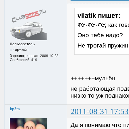
vilatik пишет:
ФУ-ФУ-ФУ, как гов
Оно тебе надо?
Пользователь
Не трогай пружин
Оффлайн
Зарегистрирован:
2009-10-28
Сообщений:
419
+++++++мульён
не работающая подве
низко то уж поднак
kp3m
2011-08-31 17:53
Да я понимаю что п