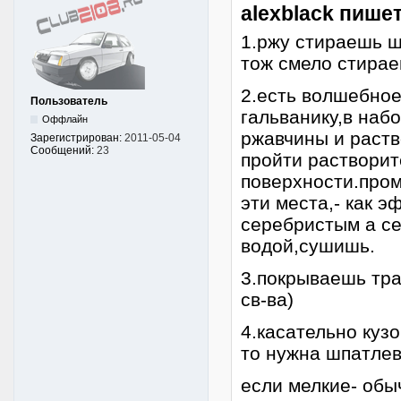
alexblack пишет
1.ржу стираешь ш
тож смело стира
2.есть волшебное
Пользователь
гальванику,в наб
Оффлайн
ржавчины и раств
Зарегистрирован:
2011-05-04
Сообщений:
23
пройти растворит
поверхности.про
эти места,- как 
серебристым а с
водой,сушишь.
3.покрываешь тра
св-ва)
4.касательно кузо
то нужна шпатлев
если мелкие- обы