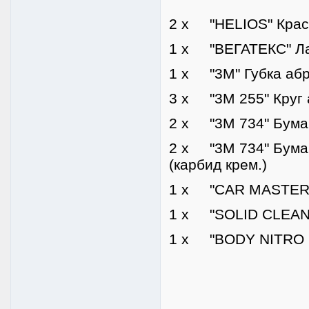
2 x "HELIOS" Краск
1 x "ВЕГАТЕКС" Ла
1 x "3M" Губка абр
3 x "3M 255" Круг 
2 x "3M 734" Бумаг
2 x "3M 734" Бума
(карбид крем.)
1 x "CAR MASTER" 
1 x "SOLID CLEANE
1 x "BODY NITRO S