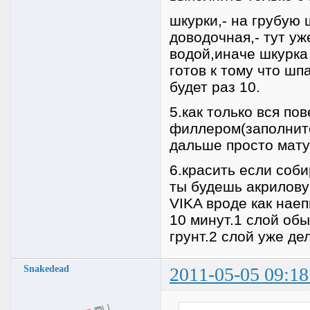
шкурки,- на грубую 
доводочная,- тут уж
водой,иначе шкурка 
готов к тому что шп
будет раз 10.
5.как только вся по
филлером(заполните
дальше просто мату
6.красить если соби
ты будешь акрилову
VIKA вроде как нае
10 минут.1 слой об
грунт.2 слой уже д
Snakedead
2011-05-05 09:18