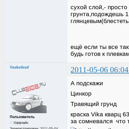
сухой слой,- прост
грунта,подождешь 1
глянцевым(блестеть)
ещё если ты все та
будь готов к плевка
Snakedead
2011-05-06 06:04
А подскажи
Цинкор
Травящий грунд
краска Vika кварц 6
Пользователь
за сомневался что 
Оффлайн
Зарегистрирован:
2011-05-04