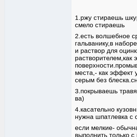
1.ржу стираешь шку
смело стираешь
2.есть волшебное с
гальванику,в набор
и раствор для оцин
растворителем,как 
поверхности.промы
места,- как эффект
серым без блеска.с
3.покрываешь травя
ва)
4.касательно кузовн
нужна шпатлевка с 
если мелкие- обычн
выполнить только с