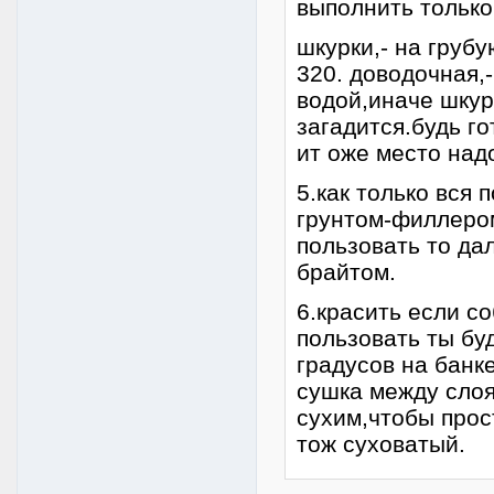
выполнить только
шкурки,- на груб
320. доводочная,-
водой,иначе шкур
загадится.будь г
ит оже место надо
5.как только вся
грунтом-филлером
пользовать то да
брайтом.
6.красить если с
пользовать ты бу
градусов на банк
сушка между слоя
сухим,чтобы прос
тож суховатый.