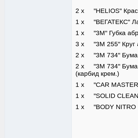
2 x "HELIOS" Краск
1 x "ВЕГАТЕКС" Ла
1 x "3M" Губка абр
3 x "3M 255" Круг 
2 x "3M 734" Бумаг
2 x "3M 734" Бума
(карбид крем.)
1 x "CAR MASTER" 
1 x "SOLID CLEANE
1 x "BODY NITRO S