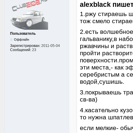
alexblack пишет
1.ржу стираешь ш
тож смело стира
2.есть волшебное
Пользователь
гальванику,в наб
Оффлайн
ржавчины и раств
Зарегистрирован:
2011-05-04
Сообщений:
23
пройти растворит
поверхности.про
эти места,- как 
серебристым а с
водой,сушишь.
3.покрываешь тра
св-ва)
4.касательно кузо
то нужна шпатлев
если мелкие- обы