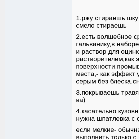
1.ржу стираешь шку
смело стираешь
2.есть волшебное с
гальванику,в набор
и раствор для оцин
растворителем,как 
поверхности.промы
места,- как эффект
серым без блеска.с
3.покрываешь травя
ва)
4.касательно кузовн
нужна шпатлевка с 
если мелкие- обычн
выполнить только с