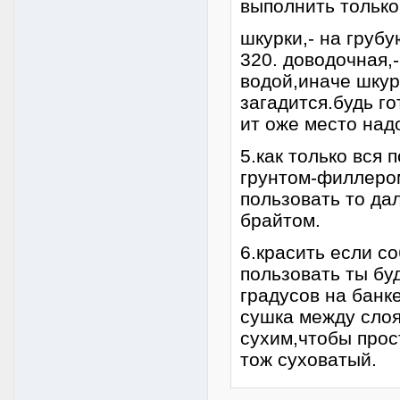
выполнить только
шкурки,- на груб
320. доводочная,-
водой,иначе шкур
загадится.будь г
ит оже место надо
5.как только вся
грунтом-филлером
пользовать то да
брайтом.
6.красить если с
пользовать ты бу
градусов на банк
сушка между слоя
сухим,чтобы прос
тож суховатый.