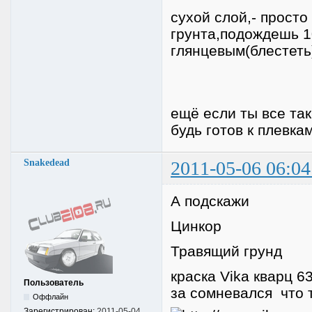
сухой слой,- прост
грунта,подождешь 1
глянцевым(блестеть)
ещё если ты все та
будь готов к плевка
Snakedead
2011-05-06 06:04
А подскажи
Цинкор
Травящий грунд
краска Vika кварц 6
Пользователь
за сомневался что 
Оффлайн
Зарегистрирован:
2011-05-04