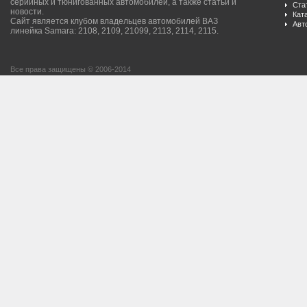
серийных и тюнигованных автомобилей, а также статьи и
Ста
новости.
Кат
Сайт является клубом владельцев автомобилей ВАЗ
Авт
линейка Samara: 2108, 2109, 21099, 2113, 2114, 2115.
Все права защищены © 2006-2014