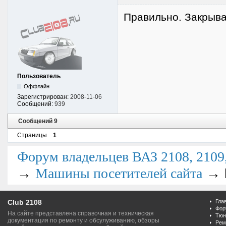
Правильно. Закрываю
Пользователь
Оффлайн
Зарегистрирован:
2008-11-06
Сообщений:
939
Сообщений 9
Страницы
1
Форум владельцев ВАЗ 2108, 2109, 
→
→
Машины посетителей сайта
Club 2108
Гла
Фор
На сайте представлена справочная и техническая
Тюн
документация по ремонту и обсулуживанию, обзоры
Рем