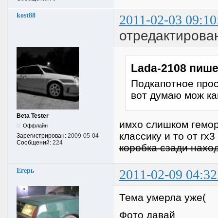
kost88
2011-02-03 09:10
отредактирован
Lada-2108 пише
Подкапотное прос
вот думаю мож ка
Beta Tester
имхо слишком геморн
Оффлайн
классику и то от rx3
Зарегистрирован:
2009-05-04
Сообщений:
224
коробка сзади нахо
Егерь
2011-02-09 04:32
Тема умерла уже(
Фото давай