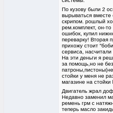
системы.
По кузову были 2 о
вырываться вместе 
скрипом. рошлый хо
рем.комплект, он-то
ошибок, купил нижн
переварку! Вторая п
прихожу стоит "боби
сервиса, насчитали 
На эти деньги я ре
за помощь,но не бе
патроны,пистоны(не
стойки у меня не р
магазине на стойки 
Двигатель жрал дофи
Недавно заменил ма
ремень грм с натяж
теперь масло закид