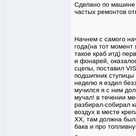
Сделано по машине 
частых ремонтов от
Начнем с самого нач
года(на тот момент 
такое краб итд) пе
и фонарей, оказало
сцепы, поставил VIS
подшипник ступицы з
неделю я ездил без
мучился я с ним дол
мучал! в течении м
разбирал-собирал к
воздух в месте кре
ХХ, там должна была
бака и про топливн