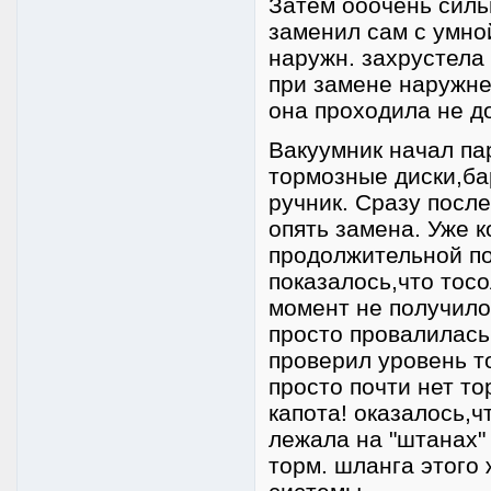
Затем ооочень силь
заменил сам с умно
наружн. захрустела 
при замене наружне
она проходила не до
Вакуумник начал пар
тормозные диски,ба
ручник. Сразу после
опять замена. Уже к
продолжительной по
показалось,что тос
момент не получило
просто провалилась
проверил уровень т
просто почти нет то
капота! оказалось,ч
лежала на "штанах" 
торм. шланга этого 