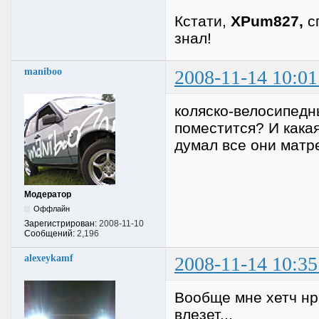
Кстати,
XPum827,
с
знал!
maniboo
2008-11-14 10:01
коляско-велосипедн
поместится? И какая
думал все они матр
Модератор
Оффлайн
Зарегистрирован:
2008-11-10
Сообщений:
2,196
alexeykamf
2008-11-14 10:35
Вообще мне хетч нра
влезет...