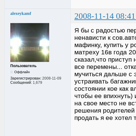
alexeykamf
2008-11-14 08:41
Я бы с радостью пер
ненависти к сов.авт
мафинку, купить у р
матреху 16в года 20
сказал,что приступ 
все перемены... отк
Пользователь
Оффлайн
мучиться дальше с 
Зарегистрирован:
2008-11-09
устраивать багажник
Сообщений:
1,679
состоянии кое как 
чтобы ее впихнуть) 
на свое место не вс
решения родителей о
продать я ее хотел 