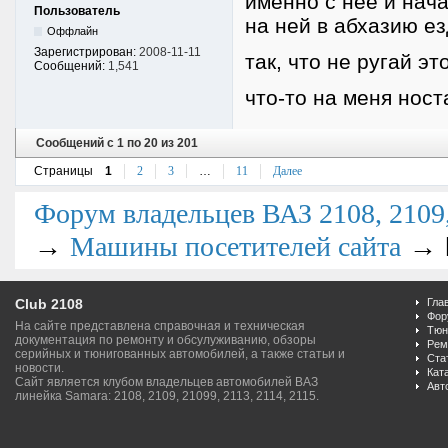
именно с нее и нач
Пользователь
на ней в абхазию ез
Оффлайн
Зарегистрирован:
2008-11-11
так, что не ругай это
Сообщений:
1,541
что-то на меня ност
Сообщений с 1 по 20 из 201
Страницы
1
2
3
…
11
Далее
Форум владельцев ВАЗ 2108, 2109, 
→
→
Машины посетителей сайта
Club 2108
Гла
Фор
На сайте представлена справочная и техническая
Тюн
документация по ремонту и обсулуживанию, обзоры
Рем
серийных и тюнигованных автомобилей, а также статьи и
Ста
новости.
Кат
Сайт является клубом владельцев автомобилей ВАЗ
Авт
линейка Samara: 2108, 2109, 21099, 2113, 2114, 2115.