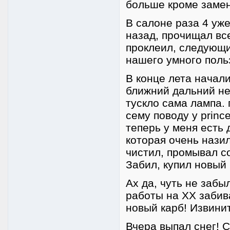
больше кроме замен
В салоне раза 4 уже
назад, прочищал все
проклеил, следующи
нашего умного польз
В конце лета начали
ближний дальний не
тускло сама лампа.
сему поводу у princ
теперь у меня есть 
которая очень назил
чистил, промывал с
Забил, купил новый 
Ах да, чуть не забы
работы на ХХ забив
новый карб! Извинит
Вчера выпал снег! 