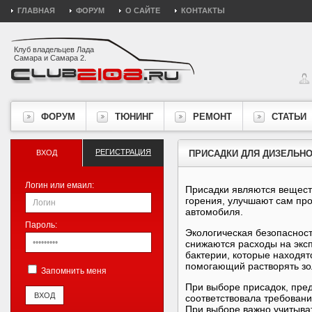
ГЛАВНАЯ
ФОРУМ
О САЙТЕ
КОНТАКТЫ
Клуб владельцев Лада
Самара и Самара 2.
ФОРУМ
ТЮНИНГ
РЕМОНТ
СТАТЬИ
РЕГИСТРАЦИЯ
ВХОД
ПРИСАДКИ ДЛЯ ДИЗЕЛЬНО
Логин или емаил:
Присадки являются вещест
горения, улучшают сам пр
автомобиля.
Пароль:
Экологическая безопасност
снижаются расходы на экс
бактерии, которые находят
помогающий растворять зо
Запомнить меня
При выборе присадок, пре
соответствовала требовани
При выборе важно учитыва