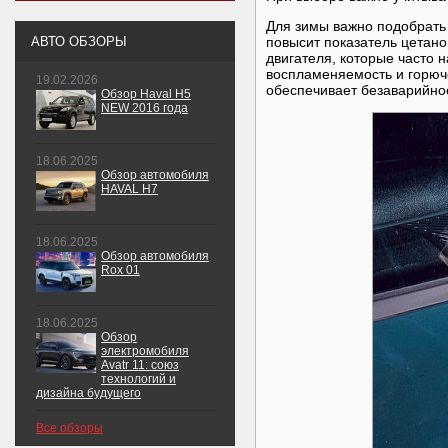
Для зимы важно подобрать 
АВТО ОБЗОРЫ
повысит показатель цетано
двигателя, которые часто 
воспламеняемость и горюче
19.02.2026
обеспечивает безаварийно
Обзор Haval H5
NEW 2016 года
18.06.2025
Обзор автомобиля
HAVAL H7
18.06.2025
Обзор автомобиля
Rox 01
18.06.2025
Обзор
электромобиля
Avatr 11: союз
технологий и
дизайна будущего
Все обзоры