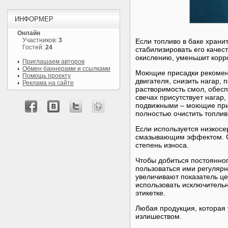
ИНФОРМЕР
Онлайн
Участников:
3
Если топливо в баке храни
Гостей:
24
стабилизировать его качес
окислению, уменьшит корро
Приглашаем авторов
Обмен баннерами и ссылками
Моющие присадки рекоменд
Помощь проекту
двигателя, снизить нагар,
Реклама на сайте
растворимость смол, обеспе
свечах присутствует нагар
подвижными – моющие прис
полностью очистить топли
Если используется низкос
смазывающим эффектом. Он
степень износа.
Чтобы добиться постоянно
пользоваться ими регуляр
увеличивают показатель це
использовать исключительн
этикетке.
Любая продукция, которая 
излишеством.