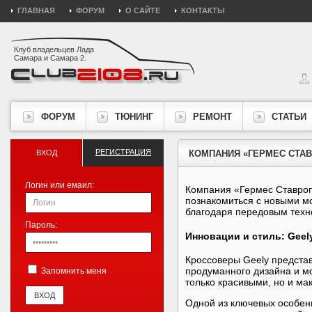
ГЛАВНАЯ
ФОРУМ
О САЙТЕ
КОНТАКТЫ
Клуб владельцев Лада
Самара и Самара 2.
ФОРУМ
ТЮНИНГ
РЕМОНТ
СТАТЬИ
РЕГИСТРАЦИЯ
ВХОД
КОМПАНИЯ «ГЕРМЕС СТА
Логин или емаил:
Компания «Гермес Ставроп
познакомиться с новыми мо
благодаря передовым техн
Пароль:
Инновации и стиль: Geel
Кроссоверы Geely предста
продуманного дизайна и м
Запомнить меня
только красивыми, но и м
Одной из ключевых особен