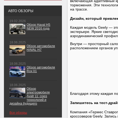
включающая адаптивный кр
торможения. Эти технологи
на трассе.
АВТО ОБЗОРЫ
Дизайн, который привле
19.02.2026
Обзор Haval H5
Каждая модель Geely — эт
NEW 2016 года
экстерьере. Яркие светод
аэродинамический профиль
18.06.2025
Внутри — просторный сало
Обзор автомобиля
расположением органов у
HAVAL H7
18.06.2025
Обзор автомобиля
Rox 01
18.06.2025
Обзор
электромобиля
Благодаря этому каждая по
Avatr 11: союз
технологий и
Запишитесь на тест-драй
дизайна будущего
Компания «Гермес Ставроп
Все обзоры
кроссоверов Geely. Запись 