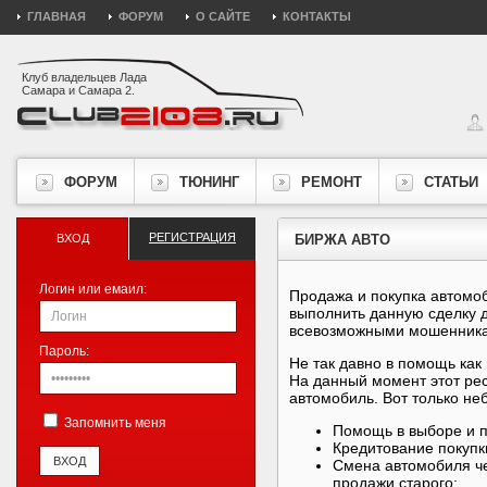
ГЛАВНАЯ
ФОРУМ
О САЙТЕ
КОНТАКТЫ
Клуб владельцев Лада
Самара и Самара 2.
ФОРУМ
ТЮНИНГ
РЕМОНТ
СТАТЬИ
РЕГИСТРАЦИЯ
ВХОД
БИРЖА АВТО
Логин или емаил:
Продажа и покупка автомо
выполнить данную сделку 
всевозможными мошенника
Пароль:
Не так давно в помощь ка
На данный момент этот ре
автомобиль. Вот только не
Запомнить меня
Помощь в выборе и п
Кредитование покупк
Смена автомобиля чер
продажи старого;