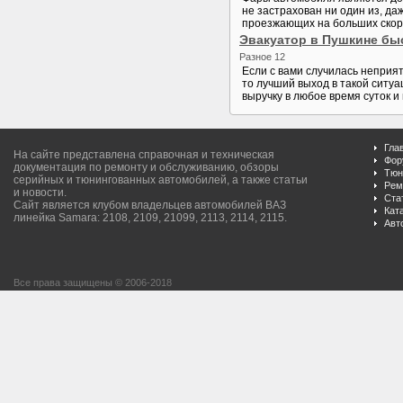
не застрахован ни один из, да
проезжающих на больших скорос
Эвакуатор в Пушкине быс
Разное 12
Если с вами случилась неприя
то лучший выход в такой ситуа
выручку в любое время суток и
Гла
На сайте представлена справочная и техническая
Фор
документация по ремонту и обслуживанию, обзоры
Тюн
серийных и тюнингованных автомобилей, а также статьи
Рем
и новости.
Ста
Сайт является клубом владельцев автомобилей ВАЗ
Кат
линейка Samara: 2108, 2109, 21099, 2113, 2114, 2115.
Авт
Все права защищены © 2006-2018