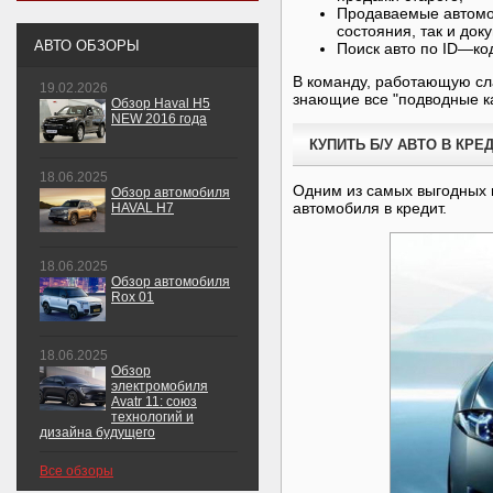
Продаваемые автомоб
состояния, так и док
АВТО ОБЗОРЫ
Поиск авто по ID—код
В команду, работающую сл
19.02.2026
знающие все "подводные к
Обзор Haval H5
NEW 2016 года
КУПИТЬ Б/У АВТО В КРЕ
18.06.2025
Одним из самых выгодных 
Обзор автомобиля
автомобиля в кредит.
HAVAL H7
18.06.2025
Обзор автомобиля
Rox 01
18.06.2025
Обзор
электромобиля
Avatr 11: союз
технологий и
дизайна будущего
Все обзоры