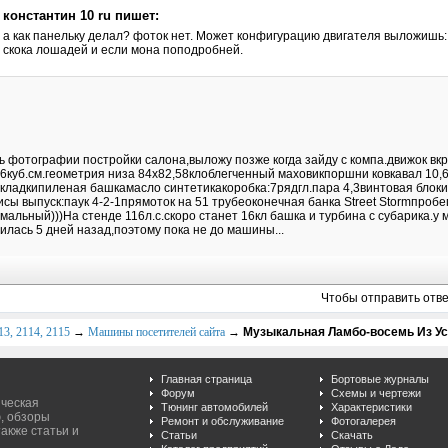
константин 10 ru пишет:
а как панельку делал? фоток нет. Может конфигурацию двигателя выложишь: к
скока лошадей и если мона поподробней.
ь фотографии постройки салона,выложу позже когда зайду с компа.движок вк
6куб.см.геометрия низа 84х82,58клоблегченный маховикпоршни ковкавал 10
кладкипиленая башкамасло синтетикакоробка:7рядгл.пара 4,3винтовая блоки
исы выпуск:паук 4-2-1прямоток на 51 трубеоконечная банка Street Stormпробе
мальный)))На стенде 116л.с.скоро станет 16кл башка и турбина с субарика.у
илась 5 дней назад,поэтому пока не до машины...
Чтобы отправить отв
3, 2114, 2115
→
Машины посетителей сайта
→
Музыкальная Ламбо-восемь Из Ус
Главная страница
Бортовые журналы
Форум
Схемы и чертежи
ическая
Тюнинг автомобилей
Характеристики
, обзоры
Ремонт и обслуживание
Фотогалерея
акже статьи и
Статьи
Скачать