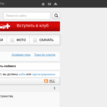
КТЫ
Вступить в клуб
КИ
ФОТО
СКАЧАТЬ
Активные темы
Темы без ответов
ть-лабинск
ет, вы должны
войти
или
зарегистрироваться
РСС
1
странства.