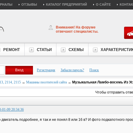
УРНАЛЫ
ОТЗЫВЫ
КАТАЛОГ ПРЕДПРИЯТИЙ
О САЙТЕ
КОНТА
Внимания! На форуме
отвечают специалисты.
РЕМОНТ
СТАТЬИ
СХЕМЫ
ХАРАКТЕРИСТИ
Регистрация
Забыли пароль?
Поиск
3, 2114, 2115
→
Машины посетителей сайта
→
Музыкальная Ламбо-восемь Из Ус
Чтобы отправить отв
0-01-09 20:34:36
 двигатель подробнее, я так и не понял 8 или 16 в? И фото подкапотного про