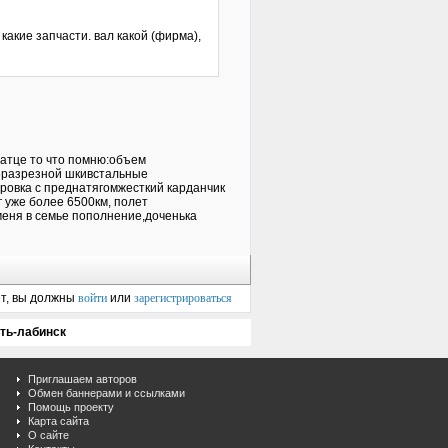
акие запчасти. вал какой (фирма),
ратце то что помню:объем
,6разрезной шкивстальные
ровка с преднатягомжесткий карданчик
г уже более 6500км, полет
 меня в семье пополнение,доченька
ет, вы должны
войти
или
зарегистрироваться
ть-лабинск
Приглашаем авторов
Обмен баннерами и ссылками
Помощь проекту
Карта сайта
О сайте