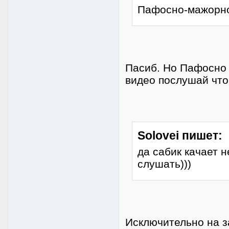
Пафосно-мажорно
Пасиб. Но Пафосно 
видео послушай что
Solovei пишет:
да сабик качает 
слушать)))
Исключительно на з