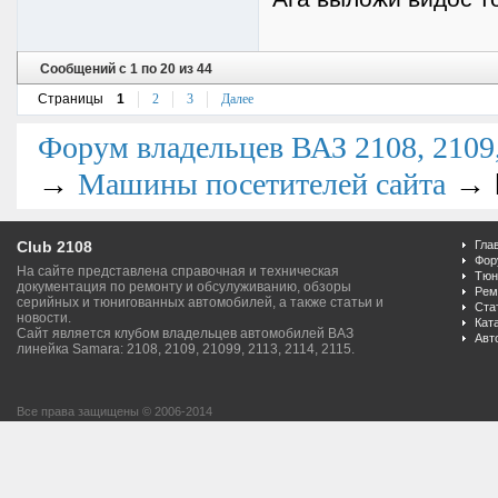
Сообщений с 1 по 20 из 44
Страницы
1
2
3
Далее
Форум владельцев ВАЗ 2108, 2109, 
→
→
Машины посетителей сайта
Club 2108
Гла
Фор
На сайте представлена справочная и техническая
Тюн
документация по ремонту и обсулуживанию, обзоры
Рем
серийных и тюнигованных автомобилей, а также статьи и
Ста
новости.
Кат
Сайт является клубом владельцев автомобилей ВАЗ
Авт
линейка Samara: 2108, 2109, 21099, 2113, 2114, 2115.
Все права защищены © 2006-2014