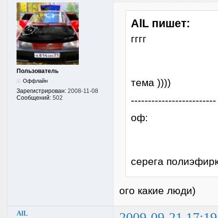
AlL пишет:
гггг
Пользователь
тема ))))
Оффлайн
Зарегистрирован:
2008-11-08
-------------------------
Сообщений:
502
оф:
серега полиэфирк
ого какие люди)
AlL
2009-09-21 17:19