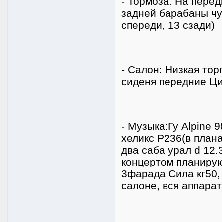
- Тормоза: На пере
задней барабаны чуг
спереди, 13 сзади)
- Салон: Низкая тор
сиденя передние Ци
- Музыка:Гу Alpine 
хеликс P236(в плана
два саба урал d 12
концертом планирую
3фарада,Сила кг50, 
салоне, вся аппарат