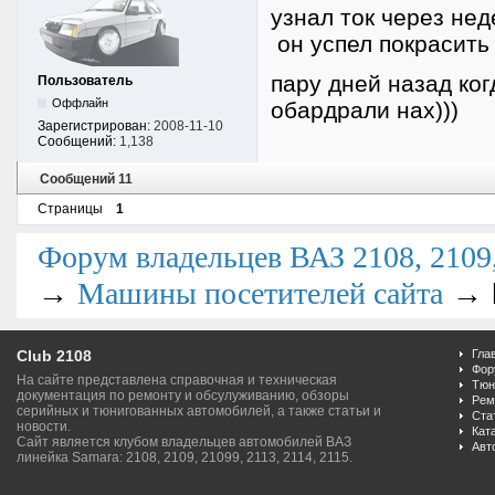
узнал ток через нед
он успел покрасить 
пару дней назад ког
Пользователь
Оффлайн
обардрали нах)))
Зарегистрирован:
2008-11-10
Сообщений:
1,138
Сообщений 11
Страницы
1
Форум владельцев ВАЗ 2108, 2109, 
→
→
Машины посетителей сайта
Club 2108
Гла
Фор
На сайте представлена справочная и техническая
Тюн
документация по ремонту и обсулуживанию, обзоры
Рем
серийных и тюнигованных автомобилей, а также статьи и
Ста
новости.
Кат
Сайт является клубом владельцев автомобилей ВАЗ
Авт
линейка Samara: 2108, 2109, 21099, 2113, 2114, 2115.