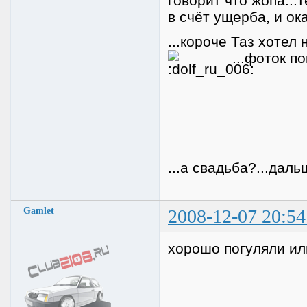
говорит что жопа...
в счёт ущерба, и ока
...короче Таз хотел
...фоток пок
...а свадьба?...дал
Gamlet
2008-12-07 20:54
хорошо погуляли или