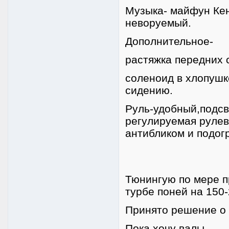
Музыка- майфун Ке
неворуемый.
Дополнительное-
растяжка передних с
соленоид в хлопушк
сидению.
Руль-удобный,подсв
регулируемая рулев
антибликом и подогр
Тюнингую по мере п
турбе поней на 150-
Принято решение о 
Пока хочу валы.