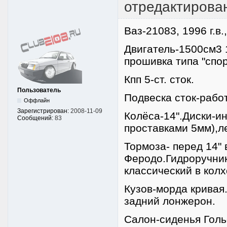
отредактиров
Ваз-21083, 1996 г.в.
Двигатель-1500см3 1
прошивка типа "спор
Кпп 5-ст. сток.
Пользователь
Подвеска сток-работ
Оффлайн
Зарегистрирован:
2008-11-09
Колёса-14".Диски-и
Сообщений:
83
проставками 5мм),л
Тормоза- перед 14"
Феродо.Гидроручник
классический в кол
Кузов-морда кривая
задний лонжерон.
Салон-сиденья Голь