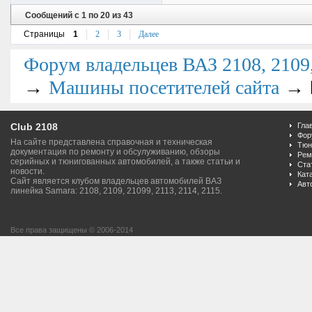
Сообщений с 1 по 20 из 43
Страницы
1
2
3
Далее
Форум владельцев ВАЗ 2108, 2109, 
→
→
Машины посетителей сайта
Club 2108
Гла
Фор
На сайте представлена справочная и техническая
Тюн
документация по ремонту и обсулуживанию, обзоры
Рем
серийных и тюнигованных автомобилей, а также статьи и
Ста
новости.
Кат
Сайт является клубом владельцев автомобилей ВАЗ
Авт
линейка Samara: 2108, 2109, 21099, 2113, 2114, 2115.
Все права защищены © 2006-2014