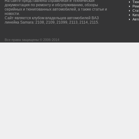
На сайте представлена справочная и техническая
Тюн
документация по ремонту и обсулуживанию, обзоры
Рем
серийных и тюнигованных автомобилей, а также статьи и
Ста
новости.
Кат
Сайт является клубом владельцев автомобилей ВАЗ
Авт
линейка Samara: 2108, 2109, 21099, 2113, 2114, 2115.
Все права защищены © 2006-2014