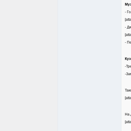
Му
- Г
[at
- Д
[at
- П
Куз
-Тр
-За
Так
[at
На 
[at