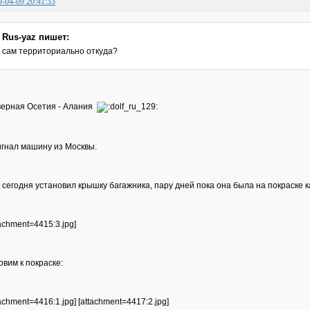
9-04-09 20:41:33
Rus-yaz пишет:
сам территориально откуда?
ерная Осетия - Алания
гнал машину из Москвы.
 сегодня установил крышку багажника, пару дней пока она была на покраске к
tachment=4415:3.jpg]
овим к покраске:
tachment=4416:1.jpg] [attachment=4417:2.jpg]