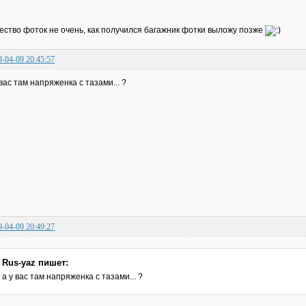
ество фоток не очень, как получился багажник фотки выложу позже
9-04-09 20:45:57
 вас там напряженка с тазами... ?
9-04-09 20:49:27
Rus-yaz пишет:
а у вас там напряженка с тазами... ?