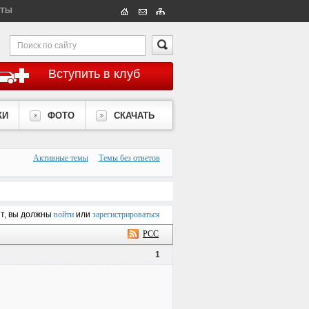
КТЫ
Вступить в клуб
КИ
ФОТО
СКАЧАТЬ
Активные темы
Темы без ответов
ет, вы должны
войти
или
зарегистрироваться
РСС
1