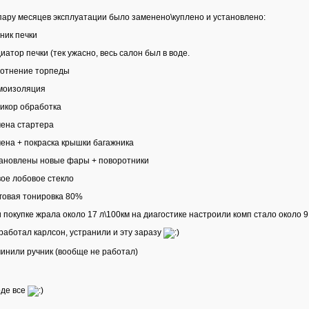
пару месяцев эксплуатации было заменено\куплено и установлено:
ник печки
иатор печки (тек ужасно, весь салон был в воде.
отнение торпеды
моизоляция
икор обработка
ена стартера
ена + покраска крышки багажника
ановлены новые фары + поворотники
ое лобовое стекло
говая тонировка 80%
 покупке жрала около 17 л\100км на диагостике настроили комп стало около 9
работал карлсон, устранили и эту заразу
инили ручник (вообще не работал)
де все