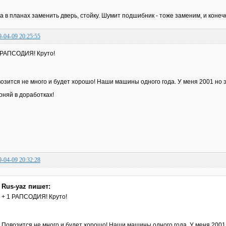
а в планах заменить дверь, стойку. Шумит подшибник - тоже заменим, и коне
9-04-09 20:25:55
 РАПСОДИЯ! Круто!
озится не много и будет хорошо! Наши машины одного года. У меня 2001 но э
оняй в доработках!
9-04-09 20:32:28
Rus-yaz пишет:
+ 1 РАПСОДИЯ! Круто!
Повозится не много и будет хорошо! Наши машины одного года. У меня 2001 