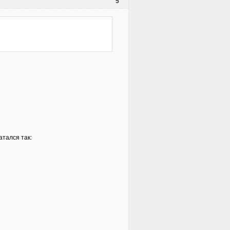
5
атался так: