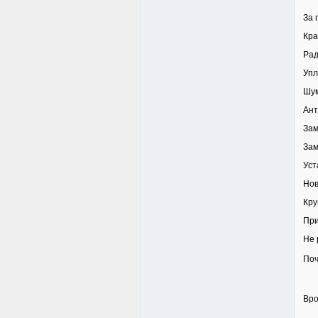
За 
Кра
Рад
Упл
Шу
Ант
Зам
Зам
Уст
Нов
Кру
При
Не 
Поч
Вро