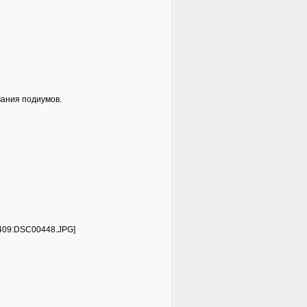
вания подиумов.
4409:DSC00448.JPG]