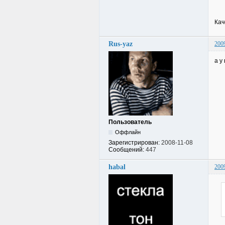
Кач
Rus-yaz
200
а у
Пользователь
Оффлайн
Зарегистрирован:
2008-11-08
Сообщений:
447
habal
200