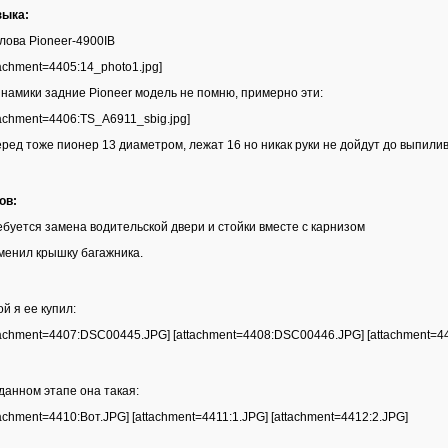
зыка:
олова Pioneer-4900IB
tachment=4405:14_photo1.jpg]
инамики задние Pioneer модель не помню, примерно эти:
tachment=4406:TS_A6911_sbig.jpg]
еред тоже пионер 13 диаметром, лежат 16 но никак руки не дойдут до выпили
ов:
ебуется замена водительской двери и стойки вместе с карнизом
менил крышку багажника.
ой я ее купил:
tachment=4407:DSC00445.JPG] [attachment=4408:DSC00446.JPG] [attachment=
данном этапе она такая:
tachment=4410:Вот.JPG] [attachment=4411:1.JPG] [attachment=4412:2.JPG]