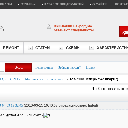
УРНАЛЫ
ОТЗЫВЫ
КАТАЛОГ ПРЕДПРИЯТИЙ
О САЙТЕ
КОНТА
Внимания! На форуме
отвечают специалисты.
РЕМОНТ
СТАТЬИ
СХЕМЫ
ХАРАКТЕРИСТИ
Регистрация
Забыли пароль?
Поиск
3, 2114, 2115
→
Машины посетителей сайта
→
Таз-2108 Теперь Уже Кварц :)
Чтобы отправить отв
9-04-09 19:32:45
(2010-03-15 19:40:07 отредактировано habal)
ал, думал и решил начать