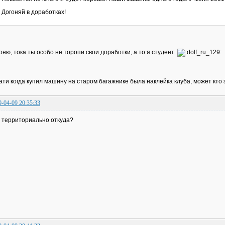
Догоняй в доработках!
оню, тока ты особо не торопи свои доработки, а то я студент
ати когда купил машину на старом багажнике была наклейка клуба, может кто
9-04-09 20:35:33
 территориально откуда?