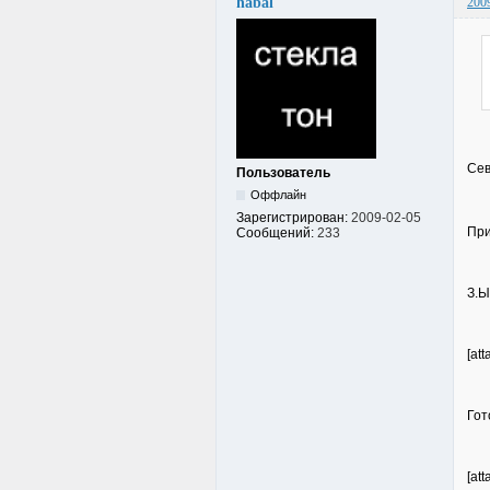
habal
200
Сев
Пользователь
Оффлайн
Зарегистрирован:
2009-02-05
При
Сообщений:
233
З.Ы
[at
Гот
[at