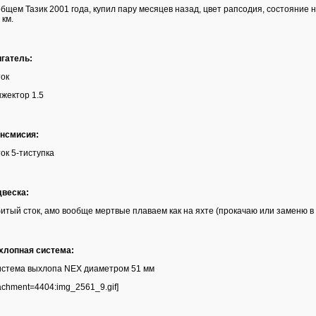
бщем Тазик 2001 года, купил пару месяцев назад, цвет рапсодия, состояние н
 км.
гатель:
ток
нжектор 1.5
нсмисия:
ток 5-тиступка
веска:
битый сток, амо вообще мертвые плаваем как на яхте (прокачаю или заменю 
лопная система:
истема выхлопа NEX диаметром 51 мм
tachment=4404:img_2561_9.gif]