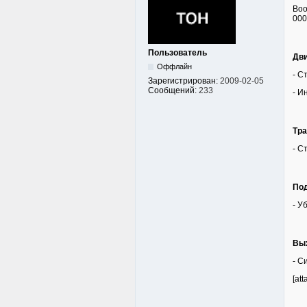
Воо
000
Пользователь
Дви
Оффлайн
- С
Зарегистрирован:
2009-02-05
Сообщений:
233
- И
Тра
- С
Под
- У
Вых
- С
[at