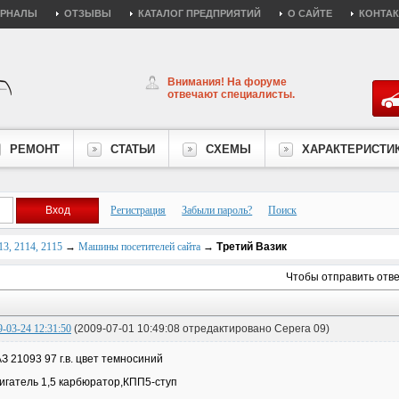
УРНАЛЫ
ОТЗЫВЫ
КАТАЛОГ ПРЕДПРИЯТИЙ
О САЙТЕ
КОНТА
Внимания! На форуме
отвечают специалисты.
РЕМОНТ
СТАТЬИ
СХЕМЫ
ХАРАКТЕРИСТИ
Регистрация
Забыли пароль?
Поиск
3, 2114, 2115
→
Машины посетителей сайта
→
Третий Вазик
Чтобы отправить отв
9-03-24 12:31:50
(2009-07-01 10:49:08 отредактировано Серега 09)
АЗ 21093 97 г.в. цвет темносиний
вигатель 1,5 карбюратор,КПП5-ступ