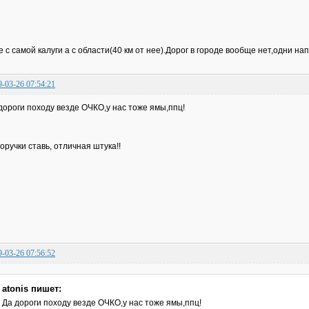
е с самой калуги а с области(40 км от нее).Дорог в городе вообще нет,одни 
9-03-26 07:54:21
дороги походу везде ОЧКО,у нас тоже ямы,ппц!
оручки ставь, отличная штука!!
9-03-26 07:56:52
atonis пишет:
Да дороги походу везде ОЧКО,у нас тоже ямы,ппц!