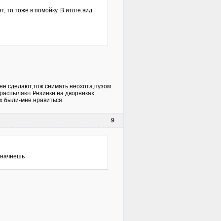
, то тоже в помойку. В итоге вид
 не сделают,тож снимать неохота,пузом
 распыляют.Резинки на дворниках
х были-мне нравиться.
9
ь начнешь