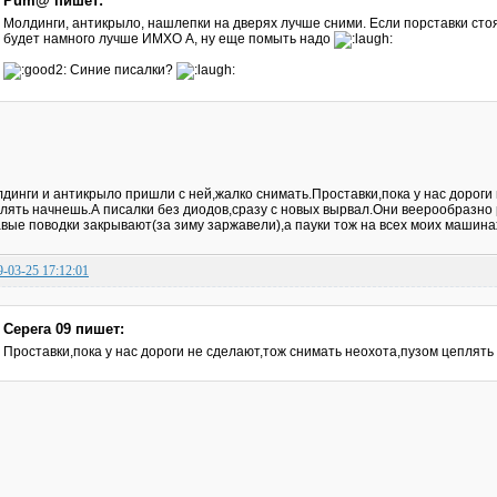
Pum@ пишет:
Молдинги, антикрыло, нашлепки на дверях лучше сними. Если порставки стоят
будет намного лучше ИМХО А, ну еще помыть надо
Синие писалки?
динги и антикрыло пришли с ней,жалко снимать.Проставки,пока у нас дороги
лять начнешь.А писалки без диодов,сразу с новых вырвал.Они веерообразно
вые поводки закрывают(за зиму заржавели),а пауки тож на всех моих машина
9-03-25 17:12:01
Серега 09 пишет:
Проставки,пока у нас дороги не сделают,тож снимать неохота,пузом цеплят