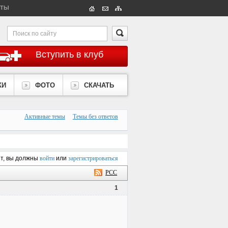
КТЫ
Вступить в клуб
КИ
ФОТО
СКАЧАТЬ
Активные темы
Темы без ответов
ет, вы должны
войти
или
зарегистрироваться
РСС
1