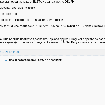
одвеска перед газ-масло BILSTAIN,зад-газ-масло DELPHI
ормозная система пока сток
узов тоже сток
алон пока тоже сток,но в планах обтянуть кожей
узыка MP3 JVC стоит саб"EXTREAM" и усилок "FUSION"(полных марок не помн
ой мне больше нравиться,разве что зеркала другие.Она у меня третья за посл
ова ж цвета)но пришлось продать. А начинал с 083-й.Вы уж извините за гряз
9-03-24 12:44:29
чти это
плз, и потом оформи тему по правилам.