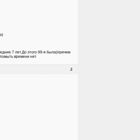
ю)
едние 7 лет.До этого 99-я была(причем
ь-помыть времени нет
2