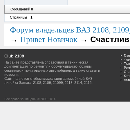
Сообщений 8
Страницы
1
Форум владельцев ВАЗ 2108, 2109, 
→
→
Счастлив
Привет Новичок
Club 2108
Гла
Фор
На сайте представлена справочная и техническая
Тюн
документация по ремонту и обсулуживанию, обзоры
Рем
серийных и тюнигованных автомобилей, а также статьи и
Ста
новости.
Кат
Сайт является клубом владельцев автомобилей ВАЗ
Авт
линейка Samara: 2108, 2109, 21099, 2113, 2114, 2115.
Все права защищены © 2006-2014