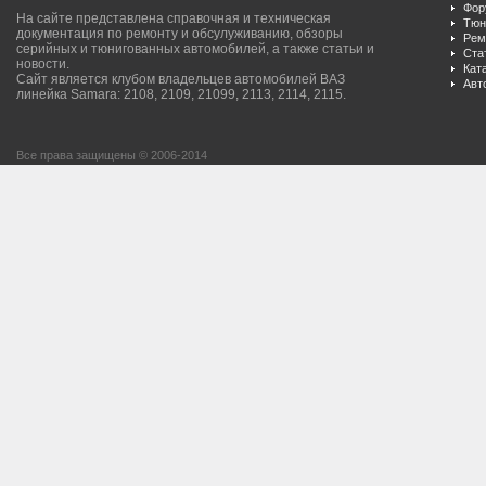
Фор
На сайте представлена справочная и техническая
Тюн
документация по ремонту и обсулуживанию, обзоры
Рем
серийных и тюнигованных автомобилей, а также статьи и
Ста
новости.
Кат
Сайт является клубом владельцев автомобилей ВАЗ
Авт
линейка Samara: 2108, 2109, 21099, 2113, 2114, 2115.
Все права защищены © 2006-2014