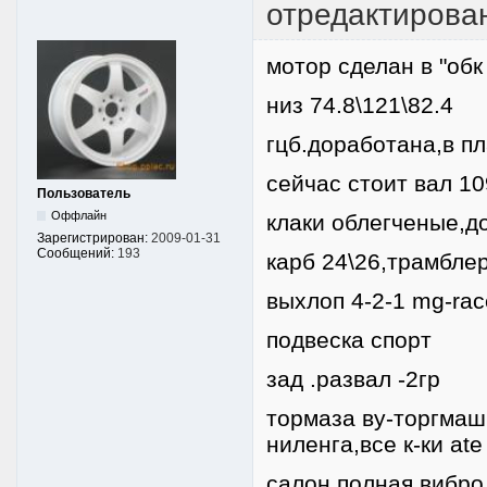
отредактирован
мотор сделан в "обк
низ 74.8\121\82.4
гцб.доработана,в пл
cейчас стоит вал 10
Пользователь
Оффлайн
клаки облегченые,д
Зарегистрирован:
2009-01-31
Сообщений:
193
карб 24\26,трамбле
выхлоп 4-2-1 mg-rac
подвеска спорт
зад .развал -2гр
тормаза ву-торгмаш,
ниленга,все к-ки ate
салон полная вибро