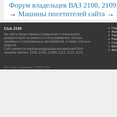
Форум владельцев ВАЗ 2108, 2109, 
→
→
Машины посетителей сайта
Club 2108
Гла
Фор
На сайте представлена справочная и техническая
Тюн
документация по ремонту и обсулуживанию, обзоры
Рем
серийных и тюнигованных автомобилей, а также статьи и
Ста
новости.
Кат
Сайт является клубом владельцев автомобилей ВАЗ
Авт
линейка Samara: 2108, 2109, 21099, 2113, 2114, 2115.
Все права защищены © 2006-2014