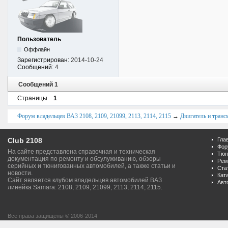
Пользователь
Оффлайн
Зарегистрирован:
2014-10-24
Сообщений:
4
Сообщений 1
Страницы
1
Форум владельцев ВАЗ 2108, 2109, 21099, 2113, 2114, 2115
→
Двигатель и транс
Club 2108
Гла
Фор
На сайте представлена справочная и техническая
Тюн
документация по ремонту и обсулуживанию, обзоры
Рем
серийных и тюнигованных автомобилей, а также статьи и
Ста
новости.
Кат
Сайт является клубом владельцев автомобилей ВАЗ
Авт
линейка Samara: 2108, 2109, 21099, 2113, 2114, 2115.
Все права защищены © 2006-2014