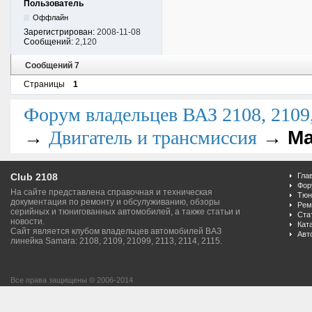
Пользователь
Оффлайн
Зарегистрирован:
2008-11-08
Сообщений:
2,120
Сообщений 7
Страницы
1
Форум владельцев ВАЗ 2108, 2109, 
→
→
Ма
Двигатель и трансмиссия
Club 2108
Гла
Фор
На сайте представлена справочная и техническая
Тюн
документация по ремонту и обсулуживанию, обзоры
Рем
серийных и тюнигованных автомобилей, а также статьи и
Ста
новости.
Кат
Сайт является клубом владельцев автомобилей ВАЗ
Авт
линейка Samara: 2108, 2109, 21099, 2113, 2114, 2115.
Все права защищены © 2006-2014