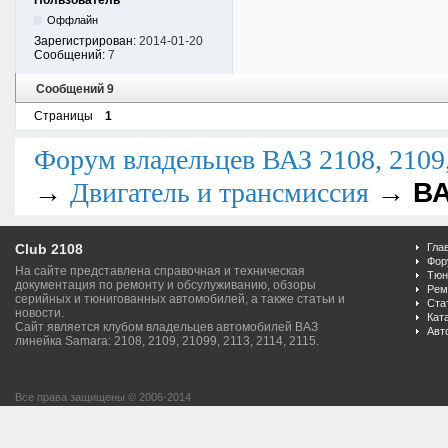
Пользователь
Оффлайн
Зарегистрирован:
2014-01-20
Сообщений:
7
Сообщений 9
Страницы
1
Форум владельцев ВАЗ 2108, 2109, 
→
→
ВА
Двигатель и трансмиссия
Club 2108
Гла
Фор
На сайте представлена справочная и техническая
Тюн
документация по ремонту и обсулуживанию, обзоры
Рем
серийных и тюнигованных автомобилей, а также статьи и
Ста
новости.
Кат
Сайт является клубом владельцев автомобилей ВАЗ
Авт
линейка Samara: 2108, 2109, 21099, 2113, 2114, 2115.
Все права защищены © 2006-2014