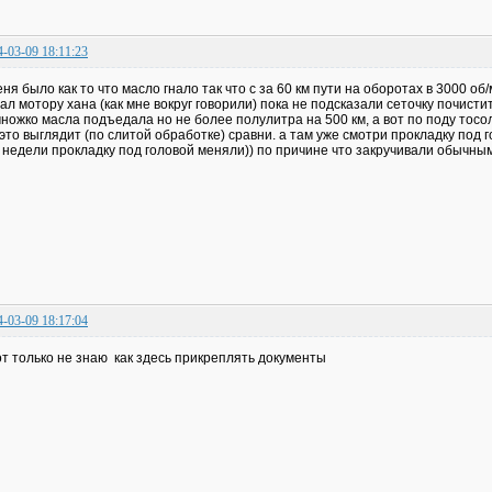
4-03-09 18:11:23
еня было как то что масло гнало так что с за 60 км пути на оборотах в 3000 о
ал мотору хана (как мне вокруг говорили) пока не подсказали сеточку почистит
ножко масла подъедала но не более полулитра на 500 км, а вот по поду тосол
 это выглядит (по слитой обработке) сравни. а там уже смотри прокладку под 
 недели прокладку под головой меняли)) по причине что закручивали обычны
4-03-09 18:17:04
от только не знаю как здесь прикреплять документы