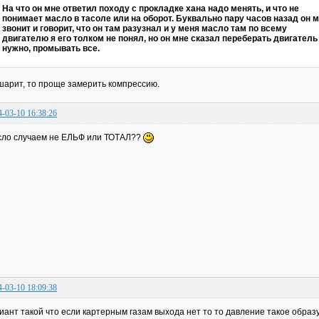
На что он мне ответил походу с прокладке хана надо менять, и что не
понимает масло в тасоле или на оборот. Буквально пару часов назад он 
звонит и говорит, что он там разузнал и у меня масло там по всему
двигателю я его толком не понял, но он мне сказал переберать двигатель
нужно, промывать все.
шарит, то проще замерить компрессию.
4-03-10 16:38:26
ло случаем не ЕЛЬФ или ТОТАЛ??
4-03-10 18:09:38
иант такой что если картерным газам выхода нет то то давление такое образу