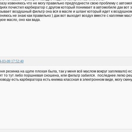
разу извеняюсь что не могу правильно предподнести свою проблему с автомо
днях почистил карбюратор с другом который понимает в автомобиле дак вот 
рывает воздушный фильтр она вся в масле и шланг который идет к воздушном
еняюсь не знаю как правильно ) дак вот выходит воздух вместе с каплями масл
кое масло, оно как вада.
4-03-09 17:52:40
еня резинка на щупе плохая была, так у меня всё маслом вокруг заплевало) е
ит то тут либо поршневая сношена, или фильтр забился. последнее легко р
поводу есть карбюратора есть книжка классная в электронном виде, могу скину