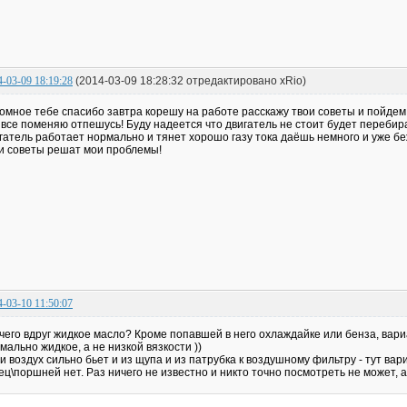
4-03-09 18:19:28
(2014-03-09 18:28:32 отредактировано xRio)
омное тебе спасибо завтра корешу на работе расскажу твои советы и пойдем 
 все поменяю отпешусь! Буду надеется что двигатель не стоит будет перебират
гатель работает нормально и тянет хорошо газу тока даёшь немного и уже беж
и советы решат мои проблемы!
4-03-10 11:50:07
 чего вдруг жидкое масло? Кроме попавшей в него охлаждайке или бенза, вариа
мально жидкое, а не низкой вязкости ))
и воздух сильно бьет и из щупа и из патрубка к воздушному фильтру - тут ва
ец\поршней нет. Раз ничего не известно и никто точно посмотреть не может, а 