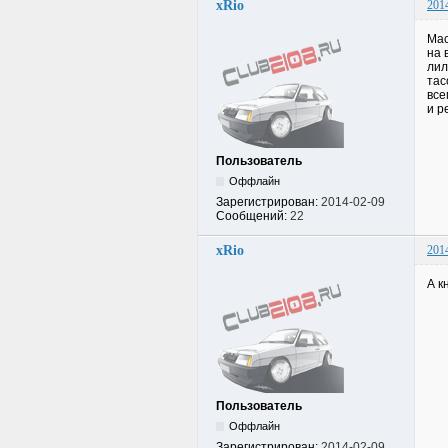
xRio
201
Мас
на 
лил
тас
все
и р
Пользователь
Оффлайн
Зарегистрирован:
2014-02-09
Сообщений:
22
xRio
201
А к
Пользователь
Оффлайн
Зарегистрирован:
2014-02-09