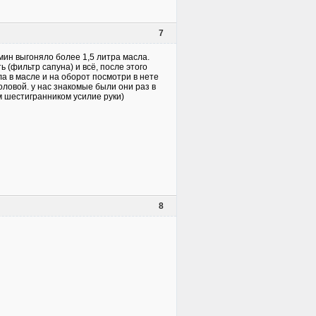
7
б/мин выгоняло более 1,5 литра масла.
ь (фильтр сапуна) и всё, после этого
а в масле и на оборот посмотри в нете
головой. у нас знакомые были они раз в
м шестигранником усилие руки)
8