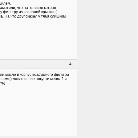
билем.
заметили, что на крышке котрая
у фильтру из клапаной крышки (
а. На что друг сказал у тябя слишком
4
сли масло в корпус воздушного фильтра
ешаемо) масло после покупки менял? а
ть)