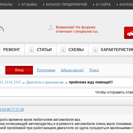
УРНАЛЫ
ОТЗЫВЫ
КАТАЛОГ ПРЕДПРИЯТИЙ
О САЙТЕ
КОНТА
Внимания! На форуме
отвечают специалисты.
РЕМОНТ
СТАТЬИ
СХЕМЫ
ХАРАКТЕРИСТИ
Регистрация
Забыли пароль?
Поиск
3, 2114, 2115
→
Двигатель и трансмиссия
→
проблема жду помощи!!!
Чтобы отправить отв
4-03-09 17:27:39
рого времени всем любителям автомобиля ваз.
ока ночинающий автовладелец и в ремонте автомобиля очень мало понимаю, у
акой проблемой при работающем двигателе из щупа пузыриться маленькими п