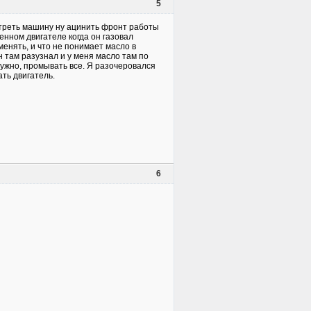
5
отреть машину ну ацинить фронт работы
енном двигателе когда он газовал
менять, и что не понимает масло в
он там разузнал и у меня масло там по
нужно, промывать все. Я разочеровался
ть двигатель.
6