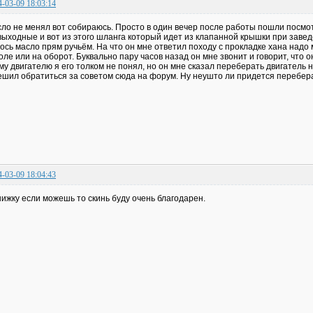
4-03-09 18:03:14
ло не менял вот собираюсь. Просто в один вечер после работы пошли посм
выходные и вот из этого шланга который идет из клапанной крышки при завед
ось масло прям ручьём. На что он мне ответил походу с прокладке хана надо 
оле или на оборот. Буквально пару часов назад он мне звонит и говорит, что 
му двигателю я его толком не понял, но он мне сказал переберать двигатель 
ешил обратиться за советом сюда на форум. Ну неушто ли придется перебера
4-03-09 18:04:43
нижку если можешь то скинь буду очень благодарен.