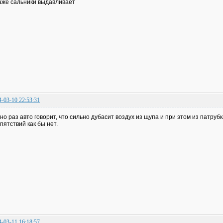
аже сальники выдавливает
4-03-10 22:53:31
 но раз авто говорит, что сильно дубасит воздух из щупа и при этом из патру
пятствий как бы нет.
4-03-11 16:18:57