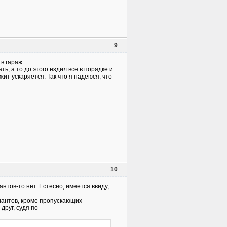
9
в гараж.
ь, а то до этого ездил все в порядке и
ит ускаряется. Так что я надеюся, что
10
нтов-то нет. Естесно, имеется ввиду,
риантов, кроме пропускающих
друг, судя по