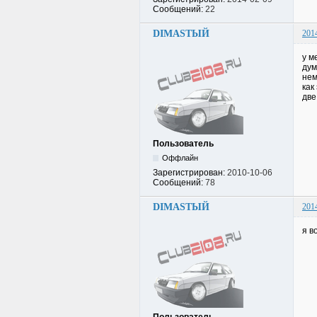
Сообщений:
22
DIMASTЫЙ
201
у м
дум
нем
как
две
Пользователь
Оффлайн
Зарегистрирован:
2010-10-06
Сообщений:
78
DIMASTЫЙ
201
я в