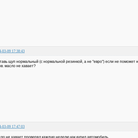
4-03-09 17:38:43
тавь щуп нормальный (с нормальной резинкой, а не "евро") если не поможет
ов. масло не хавает?
4-03-09 17:47:03
ло не хавает проверял каждую неделю как купил автомобиль.