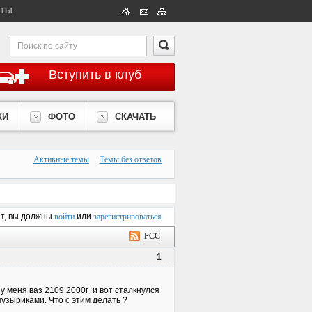
КТЫ
Вступить в клуб
КИ
ФОТО
СКАЧАТЬ
Активные темы
Темы без ответов
ет, вы должны
войти
или
зарегистрироваться
РСС
1
 меня ваз 2109 2000г и вот сталкнулся
узыриками. Что с этим делать ?