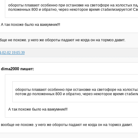
обороты плавают особенно при остановке на светофоре на холостых па
положенных 800 и обратно, через некоторое время стабилизируется! Св
А так похоже было на ваккумник!!!
бще не похоже. у него же обороты падают не когда он на тормоз давит.
4-02-02 19:05:39
dima2000 пишет:
обороты плавают особенно при остановке на светофоре на холосты
потом до положенных 800 и обратно, через некоторое время стабил
А так похоже было на ваккумник!!!
вообще не похоже. у него же обороты падают не когда он на тормоз давит.