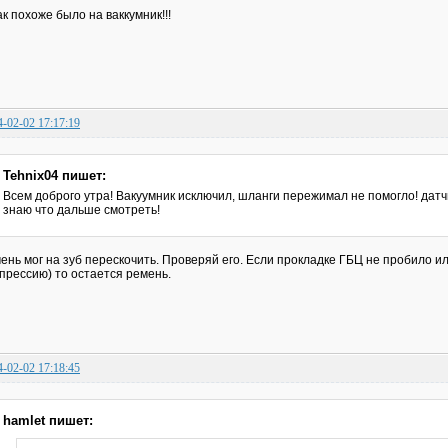
ак похоже было на ваккумник!!!
4-02-02 17:17:19
Tehnix04 пишет:
Всем доброго утра! Вакуумник исключил, шланги пережимал не помогло! датч
знаю что дальше смотреть!
ень мог на зуб перескочить. Проверяй его. Если прокладке ГБЦ не пробило и
прессию) то остается ремень.
4-02-02 17:18:45
hamlet пишет: