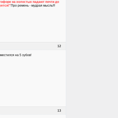
етофоре на холостых падают почти до
уется!"
Про ремень - мудрая мысль!!!
12
местился на 5 зубов!
13