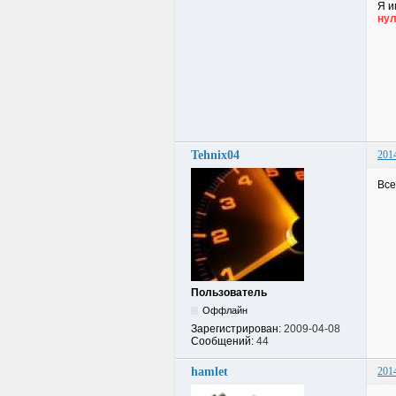
Я и
нул
Tehnix04
201
Все
Пользователь
Оффлайн
Зарегистрирован:
2009-04-08
Сообщений:
44
hamlet
201