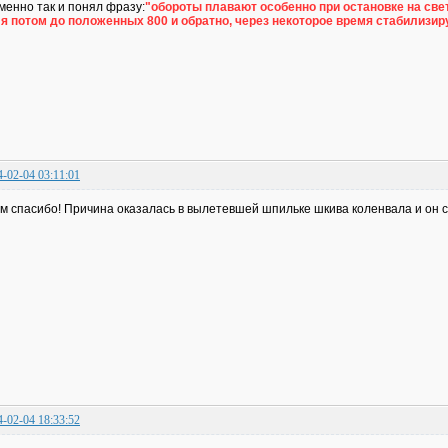
менно так и понял фразу:
"обороты плавают особенно при остановке на св
я потом до положенных 800 и обратно, через некоторое время стабилизир
4-02-04 03:11:01
м спасибо! Причина оказалась в вылетевшей шпильке шкива коленвала и он с
4-02-04 18:33:52