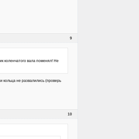
9
ик коленчатого вала поменял! Не
ли кольца не развалились (проверь
10