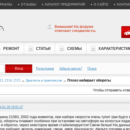
УРНАЛЫ
ОТЗЫВЫ
КАТАЛОГ ПРЕДПРИЯТИЙ
О САЙТЕ
КОНТА
Внимания! На форуме
отвечают специалисты.
РЕМОНТ
СТАТЬИ
СХЕМЫ
ХАРАКТЕРИСТИ
Регистрация
Забыли пароль?
Поиск
3, 2114, 2115
→
Двигатель и трансмиссия
→
Плохо набирает обороты
Чтобы отправить отв
4-01-28 18:01:47
ина 21083, 2002 года инжектор, при наборе скорости очень тупит (как будто 
а), обороты плавают особенно при остановке на светофоре на холостых пад
 и обратно, через некоторое время стабилизируется! Свечи белые! На данн
гое рабочее: модуль зажигания, свечи, дмрв, бензонасос, фильтр топлива и 