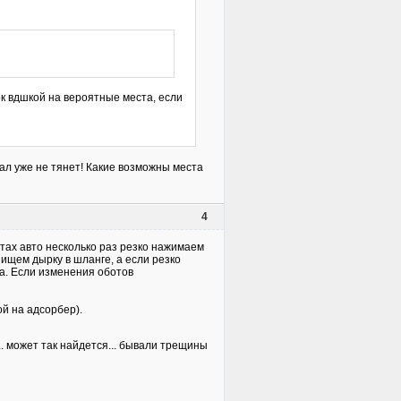
к вдшкой на вероятные места, если
хал уже не тянет! Какие возможны места
4
тах авто несколько раз резко нажимаем
 ищем дырку в шланге, а если резко
а. Если изменения оботов
ой на адсорбер).
... может так найдется... бывали трещины