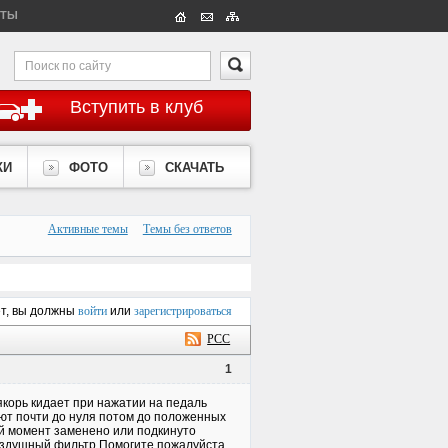
КТЫ
Вступить в клуб
КИ
ФОТО
СКАЧАТЬ
Активные темы
Темы без ответов
ет, вы должны
войти
или
зарегистрироваться
РСС
1
якорь кидает при нажатии на педаль
ают почти до нуля потом до положенных
ый момент заменено или подкинуто
воздушный фильтр.Помогите пожалуйста,