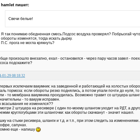
hamlet пишет:
Свечи белые!
Я так понимаю обедненная смесь.Подсос воздуха проверял? Побрызгай чуто
обороты изменятся, тогда искать дырку.
П.С. прога не могла крякнуть?
бще произошло внезапно, ехал - остановился - через пару часов завел - пое
соса подскажите?
4-01-29 08:18:32
первых исключаем вакумник: на заведенной и работающей на холостых оборо
аль тормоза: если обороты резко поднялись, а потом упали почти до нуля, то
ли - то мембрана вакумника прохудилась. Возможно травит со штуцера шланг
начительны - то вакуум исправен.
к всасывания не изменился??
мотри 2 штуцера на ресивере ( один по-моему шлангом уходит на РДТ, а друг
ежми круглогубцами эти шлангочки: как обороты скачканут - значит нашел.
шку на стыки ресивера, шланги и т.д. и т.п., при этом следить за изменениями
гофре, сапунах.
омню еще - напишу