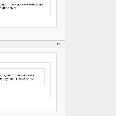
дают почти до нуля потом до
ечи белые!
11
х падают почти до нуля
изируется! Свечи белые!