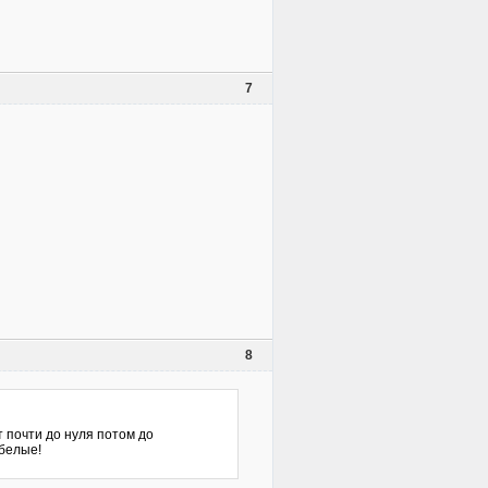
7
8
 почти до нуля потом до
 белые!