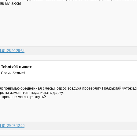
яц мучаюсь!
4-01-28 20:28:34
Tehnix04 пишет:
Свечи белые!
ак понимаю обедненная смесь.Подсос воздуха проверял? Побрызгай чуток вд
роты изменятся, тогда искать дырку.
. прога не могла крякнуть?
4-01-29 07:12:26