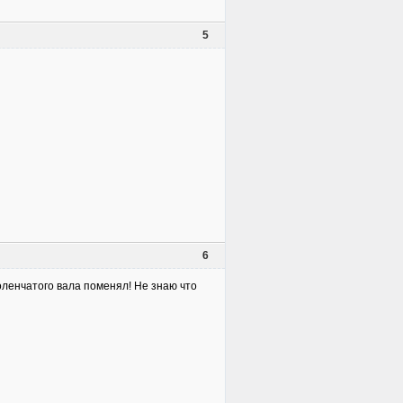
5
6
оленчатого вала поменял! Не знаю что