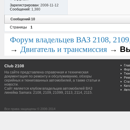
Зарегистрирован:
2008-11-12
Сообщений:
1,380
Сообщений 10
Страницы
1
Форум владельцев ВАЗ 2108, 2109, 
→
→
Вы
Двигатель и трансмиссия
Club 2108
Гла
Фор
На сайте представлена справочная и техническая
Тюн
документация по ремонту и обсулуживанию, обзоры
Рем
серийных и тюнигованных автомобилей, а также статьи и
Ста
новости.
Кат
Сайт является клубом владельцев автомобилей ВАЗ
Авт
линейка Samara: 2108, 2109, 21099, 2113, 2114, 2115.
Все права защищены © 2006-2014