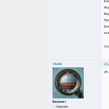
Бло
Жгу
Мод
Про
Бон
за 
Соо
vilatik
201
off
Вазохист
Оффлайн