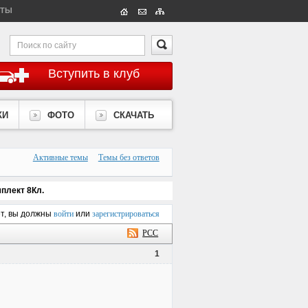
КТЫ
Вступить в клуб
КИ
ФОТО
СКАЧАТЬ
Активные темы
Темы без ответов
плект 8Кл.
ет, вы должны
войти
или
зарегистрироваться
РСС
1