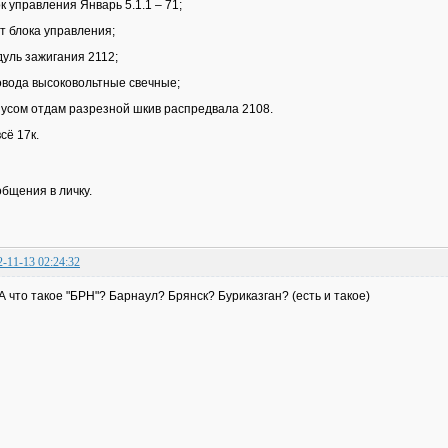
к управления Январь 5.1.1 – 71;
т блока управления;
уль зажигания 2112;
вода высоковольтные свечные;
усом отдам разрезной шкив распредвала 2108.
всё 17к.
бщения в личку.
2-11-13 02:24:32
: А что такое "БРН"? Барнаул? Брянск? Буриказган? (есть и такое)