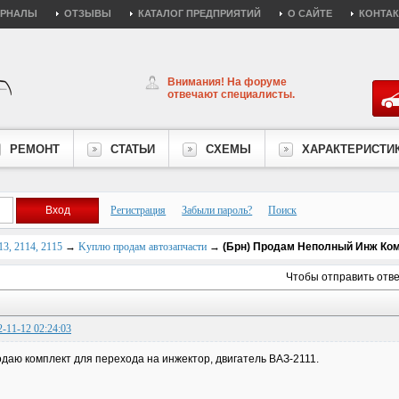
УРНАЛЫ
ОТЗЫВЫ
КАТАЛОГ ПРЕДПРИЯТИЙ
О САЙТЕ
КОНТА
Внимания! На форуме
отвечают специалисты.
РЕМОНТ
СТАТЬИ
СХЕМЫ
ХАРАКТЕРИСТИ
Регистрация
Забыли пароль?
Поиск
3, 2114, 2115
→
Kуплю продам автозапчасти
→
(Брн) Продам Неполный Инж Ком
Чтобы отправить отв
2-11-12 02:24:03
даю комплект для перехода на инжектор, двигатель ВАЗ-2111.