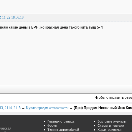
2-11-22 18:56:18
знаю какие цены в БРН, но красная цена такого кита тыщ 5-7!
Чтобы отправить отв
3, 2114, 2115
→
Kуплю продам автозапчасти
→
(Брн) Продам Неполный Инж Ком
Главная страница
Бортовые журналы
Форум
Схемы и чертежи
ическая
Тюнинг автомобилей
Характеристики