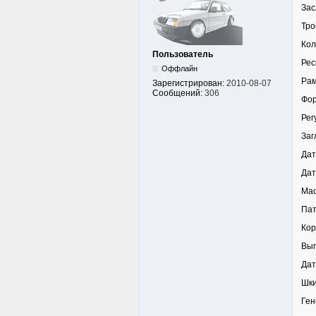
Зас
Тро
Кол
Пользователь
Рес
Оффлайн
Рам
Зарегистрирован:
2010-08-07
Сообщений:
306
Фор
Рег
Заг
Дат
Дат
Мас
Пат
Кор
Вып
Дат
Шки
Ген