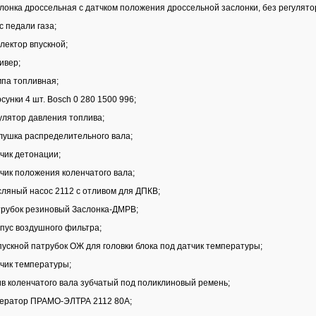
лонка дроссельная с датчком положения дроссельной заслонки, без регулято
с педали газа;
лектор впускной;
ивер;
па топливная;
сунки 4 шт. Bosch 0 280 1500 996;
улятор давления топлива;
лушка распределительного вала;
чик детонации;
чик положения коленчатого вала;
ляный насос 2112 с отливом для ДПКВ;
рубок резиновый Заслонка-ДМРВ;
пус воздушного фильтра;
ускной патрубок ОЖ для головки блока под датчик температуры;
чик температуры;
в коленчатого вала зубчатый под поликлиновый ремень;
ератор ПРАМО-ЭЛТРА 2112 80А;