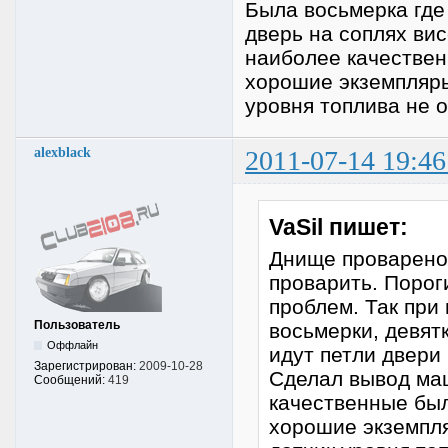
Была восьмерка где 
дверь на соплях ви
наиболее качествен
хорошие экземпляры,
уровня топлива не 
alexblack
2011-07-14 19:46
VaSil пишет:
Днище проварено,
проварить. Порог
проблем. Так при
Пользователь
восьмерки, девятк
Оффлайн
идут петли двери 
Зарегистрирован:
2009-10-28
Сделал вывод ма
Сообщений:
419
качественные был
хорошие экземпля