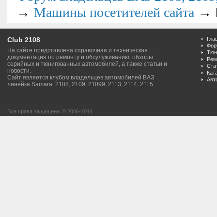
→
→
Машины посетителей сайта
Club 2108
Гла
Фор
На сайте представлена справочная и техническая
Тюн
документация по ремонту и обсулуживанию, обзоры
Рем
серийных и тюнигованных автомобилей, а также статьи и
Ста
новости.
Кат
Сайт является клубом владельцев автомобилей ВАЗ
Авт
линейка Samara: 2108, 2109, 21099, 2113, 2114, 2115.
Все права защищены © 2006-2014