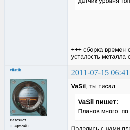
датчик уровня то
+++ сборка времен 
усталость металла 
vilatik
2011-07-15 06:41
VaSil
, ты писал
VaSil пишет:
Планов много, по 
Вазохист
Оффлайн
Поделись с нами пл