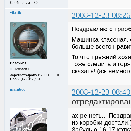
Сообщений:
680
vilatik
2008-12-23 08:26
Поздравляю с прио
Машинка классная, 
больше всего нрави
То что прежний хоз
тоже следить и горя
Вазохист
Оффлайн
сказать! (аж немног
Зарегистрирован:
2008-11-10
Сообщений:
2,461
maniboo
2008-12-23 08:40
отредактирова
ах ре неть... Поздр
из коробки достали!
Забудь о 16-17 катк