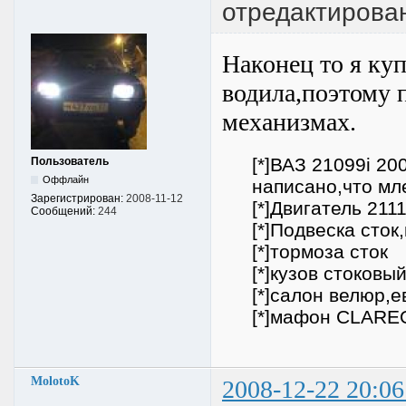
отредактирова
Наконец то я куп
водила,поэтому 
механизмах.
[*]ВАЗ 21099i 20
Пользователь
Оффлайн
написано,что мл
Зарегистрирован:
2008-11-12
[*]
Двигатель 2111
Сообщений:
244
[*]Подвеска сто
[*]тормоза сток
[*]кузов стоковы
[*]салон велюр,
[*]мафон CLAREO
MolotoK
2008-12-22 20:06