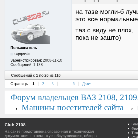
на тазе могли-б лу
это все нормальные
таз с виду не плох,
пока не зашто)
Пользователь
Оффлайн
Зарегистрирован:
2008-11-10
Сообщений:
1,138
Сообщений с 1 по 20 из 110
Страницы
1
2
3
…
6
Далее
Форум владельцев ВАЗ 2108, 2109, 
→
→
Машины посетителей сайта
Club 2108
Гла
Фор
На сайте представлена справочная и техническая
Тюн
документация по ремонту и обсулуживанию, обзоры
Рем