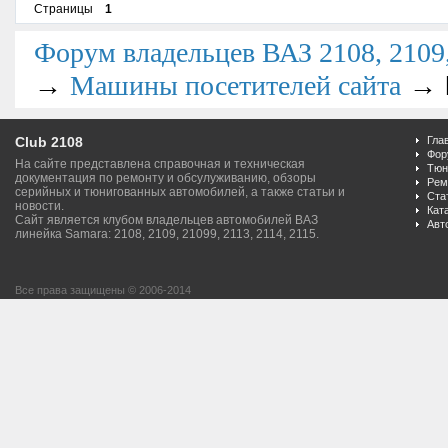
Страницы
1
Форум владельцев ВАЗ 2108, 2109, 
→
→
Машины посетителей сайта
Club 2108
Гла
Фор
На сайте представлена справочная и техническая
Тюн
документация по ремонту и обсулуживанию, обзоры
Рем
серийных и тюнигованных автомобилей, а также статьи и
Ста
новости.
Кат
Сайт является клубом владельцев автомобилей ВАЗ
Авт
линейка Samara: 2108, 2109, 21099, 2113, 2114, 2115.
Все права защищены © 2006-2014