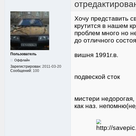
отредактирова
Хочу представить с
крутится в нашем кр
проблем много но н
до отличного
ва
вишн
Пользователь
Оффлайн
двиг.
Зарегистрирован:
2011-03-20
то
Сообщений:
100
подв
салон сток
муз
мистери недорогая,
как наз. непомню(