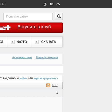
КТЫ
Вступить в клуб
КИ
ФОТО
СКАЧАТЬ
Активные темы
Темы без ответов
ет, вы должны
войти
или
зарегистрироваться
РСС
1