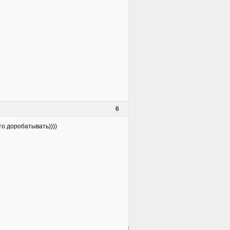
6
то доробатывать))))