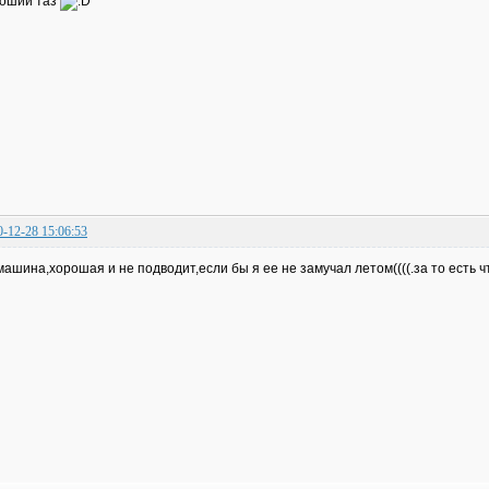
оший таз
0-12-28 15:06:53
машина,хорошая и не подводит,если бы я ее не замучал летом((((.за то есть ч