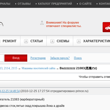
УРНАЛЫ
ОТЗЫВЫ
КАТАЛОГ ПРЕДПРИЯТИЙ
О САЙТЕ
КОНТА
Внимания! На форуме
отвечают специалисты.
РЕМОНТ
СТАТЬИ
СХЕМЫ
ХАРАКТЕРИСТИ
Регистрация
Забыли пароль?
Поиск
3, 2114, 2115
→
Машины посетителей сайта
→
Ваzzzzzzzz 21083(悪魔のz)
Чтобы отправить отв
0-12-25 14:49:54
(2010-12-25 17:27:54 отредактировано prince.ru)
игатель 21083 (карбюраторный)
двеска сток,литье скад,покрышка йока а драйв