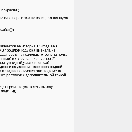
 покрасил.)
 12 купе,перетяжка потолка;полная шума
сабец)))
чинается ее история.1,5 года ее я
у.В прошлом году она выехала из
еда,перетянут салон,изготовлена полка
льные) в двери задние пионер 21
арату каждый,установлен саб
двески.на данном этапе пока родной
а в стадии получения заказа(замена
 же растяжки с дополнительной точкой
дет время то уже к лету выкачу
глядеть)))