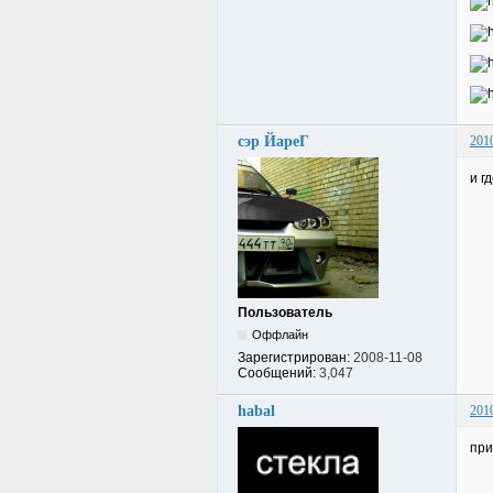
сэр ЙареГ
201
и г
Пользователь
Оффлайн
Зарегистрирован:
2008-11-08
Сообщений:
3,047
habal
201
при