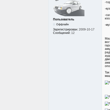
-то
-ку
-са
изо
Пользователь
Оффлайн
-му
Зарегистрирован:
2009-10-17
Сообщений:
12
Маш
вос
гар
акк
рад
ауд
дви
ама
опо
Так
маш