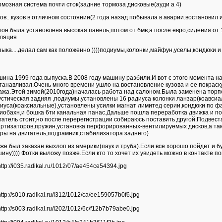
рмозная система почти сток(задние тормоза дисковые(ауди а 4)
зов...кузов в отличном состоянии(2 года назад побывала в аварии.востановил и
лон:была установлена высокая панель,потом от бмв,а после евро;сидения от
ляция
зыка....делал сам как положенно ))))подиумы,колонки,майфун,уселы,кондюки и 
ина 1999 года выпуска.В 2008 году машину разбили.И вот с этого момента на
танавливал.Очень много времени ушло на востановление кузова и ее покраск
ажа.Этой зимой(2010года)началась работа над салоном.Была заменена торп
устическая задняя ,подиумы,установлены 16 радиуса колонки ланзар(коавсиа
иуса(коаксиальные),установлены усилки магнат лимитед серии,кондюки по ф
иобахн,и бошка 6ти канальная панас.Дальше пошла переработка движка и по
гатель стоит,но после перерегистрации собираюсь поставить другой.Подвест
ртизаторов,пружин,установка перфорированных-вентилируемых дисков,а так
ры на двигатель,подрамник,стабилизатора заднего)
 же был заказан выхлоп из америки(паук и труба).Если все хорошо пойдет и бу
ину)))) Фотки выложу позже.Если кто то хочет их увидеть можно в контакте по