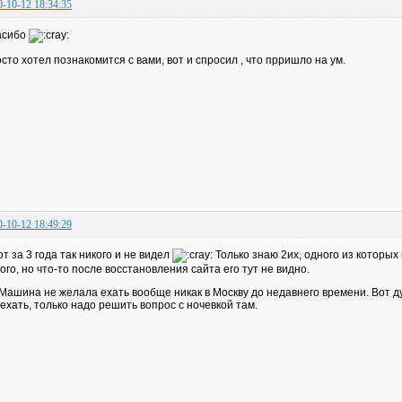
0-10-12 18:34:35
асибо
сто хотел познакомится с вами, вот и спросил , что прришло на ум.
0-10-12 18:49:29
от за 3 года так никого и не видел
Только знаю 2их, одного из которых
ого, но что-то после восстановления сайта его тут не видно.
Машина не желала ехать вообще никак в Москву до недавнего времени. Вот ду
ехать, только надо решить вопрос с ночевкой там.