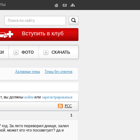
КТЫ
Вступить в клуб
КИ
ФОТО
СКАЧАТЬ
Активные темы
Темы без ответов
ет, вы должны
войти
или
зарегистрироваться
РСС
1
7 год. За лето переворил днище, залил
ой. может кто что посоветует? да и