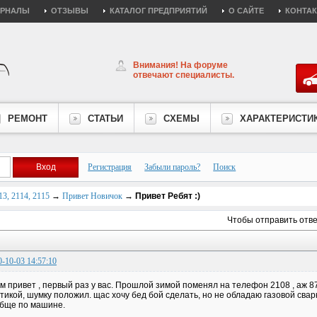
УРНАЛЫ
ОТЗЫВЫ
КАТАЛОГ ПРЕДПРИЯТИЙ
О САЙТЕ
КОНТА
Внимания! На форуме
отвечают специалисты.
РЕМОНТ
СТАТЬИ
СХЕМЫ
ХАРАКТЕРИСТИ
Регистрация
Забыли пароль?
Поиск
3, 2114, 2115
→
Привет Новичок
→
Привет Ребят :)
Чтобы отправить отв
0-10-03 14:57:10
м привет , первый раз у вас. Прошлой зимой поменял на телефон 2108 , аж 8
тикой, шумку положил. щас хочу бед бой сделать, но не обладаю газовой сварк
бще по машине.