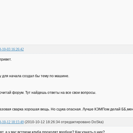
0-10-03 16:26:42
привет.
у для начала создал бы тему по машине.
очитай форум. Тут найдешь ответы на все свои вопросы.
Газовая сварка хорошая вещь. Но сцука опасная. Лучше КЭМПом делай ББ,ме
0-10-12 18:15:49
(2010-10-12 18:26:34 отредактировано DoSka)
ят, а у вас встречи клуба проходят вообще? Как узнать о них?