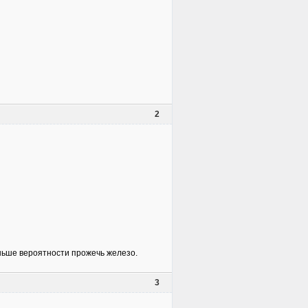
2
ньше вероятности прожечь железо.
3