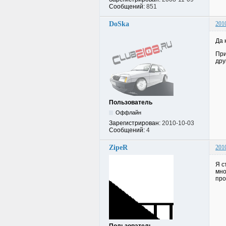
Сообщений:
851
DoSka
201
Да 
При
дру
Пользователь
Оффлайн
Зарегистрирован:
2010-10-03
Сообщений:
4
ZipeR
201
Я с
мно
про