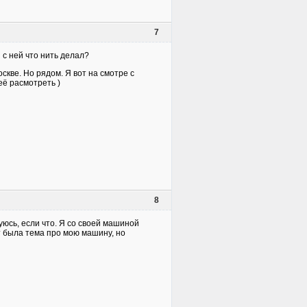
7
 с ней что нить делал?
оскве. Но рядом. Я вот на смотре с
её расмотреть )
8
уюсь, если что. Я со своей машиной
ут была тема про мою машину, но