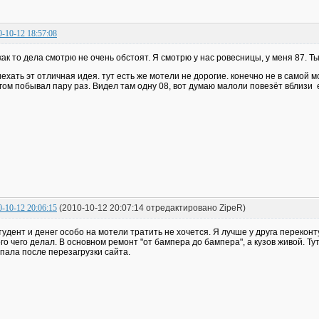
0-10-12 18:57:08
как то дела смотрю не очень обстоят. Я смотрю у нас ровесницы, у меня 87. Ты
ехать эт отличная идея. тут есть же мотели не дорогие. конечно не в самой м
гом побывал пару раз. Видел там одну 08, вот думаю малоли повезёт вблизи 
0-10-12 20:06:15
(2010-10-12 20:07:14 отредактировано ZipeR)
тудент и денег особо на мотели тратить не хочется. Я лучше у друга переконт
го чего делал. В основном ремонт "от бампера до бампера", а кузов живой. Т
пала после перезагрузки сайта.