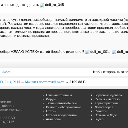
и на выходных сделать
етверо суток делал, высвобождая каждый миллиметр от заводской мастики (
та"). Результатом всеровно остался недоволен так как понял что осталось е
арного пальца мест. А когда лонжероны преобразователям проливал вообще 
ась, так толком и не пролил до прозрачного цвета, все шели законопатил зали
кавырял и мовилью прошолся.
ообще ЖЕЛАЮ УСПЕХА в этой борьбе с ржавчено!!!
Далее
Чтобы отправить отв
3, 2114, 2115
→
Машины посетителей сайта
→
2109 88 Г.
Главная страница
Бортовые журналы
Форум
Схемы и чертежи
ическая
Тюнинг автомобилей
Характеристики
, обзоры
Ремонт и обслуживание
Фотогалерея
акже статьи и
Статьи
Скачать
Каталог предприятий
Отзывы о Ладе
билей ВАЗ
Авто обои
Видео
114, 2115.