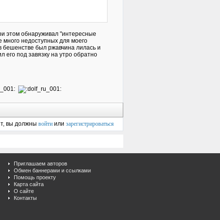
при этом обнаруживал "интересные
ще много недоступных для моего
в бешенстве был ржавчина лилась и
л его под завязку на утро обратно
ет, вы должны
войти
или
зарегистрироваться
Приглашаем авторов
Обмен баннерами и ссылками
Помощь проекту
Карта сайта
О сайте
Контакты