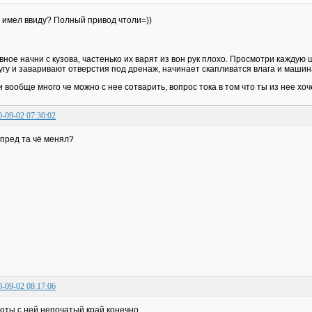
 имел ввиду? Полный привод чтоли=))
вное начни с кузова, частенько их варят из вон рук плохо. Просмотри кажду
угу и заваривают отверстия под дренаж, начинает скапливатся влага и машин
и вообще много че можно с нее сотварить, вопрос тока в том что ты из нее х
0-09-02 07:30:02
пред та чё менял?
0-09-02 08:17:06
оты с ней непочатый край конечно