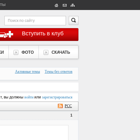
КТЫ
Вступить в клуб
КИ
ФОТО
СКАЧАТЬ
Активные темы
Темы без ответов
ет, вы должны
войти
или
зарегистрироваться
РСС
1