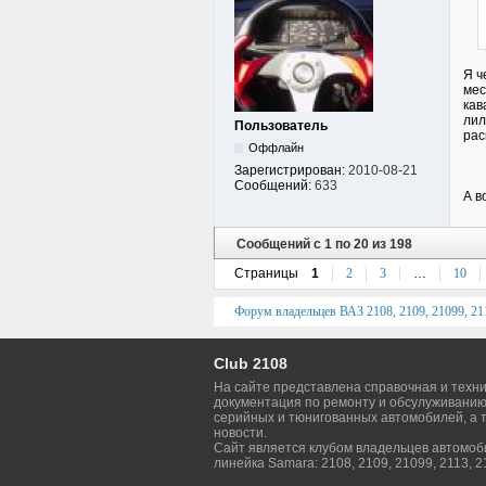
Я ч
мес
кав
лил
Пользователь
рас
Оффлайн
Зарегистрирован:
2010-08-21
Сообщений:
633
А в
Сообщений с 1 по 20 из 198
Страницы
1
2
3
…
10
Форум владельцев ВАЗ 2108, 2109, 21099, 211
Club 2108
На сайте представлена справочная и техн
документация по ремонту и обсулуживанию
серийных и тюнигованных автомобилей, а т
новости.
Сайт является клубом владельцев автомо
линейка Samara: 2108, 2109, 21099, 2113, 2