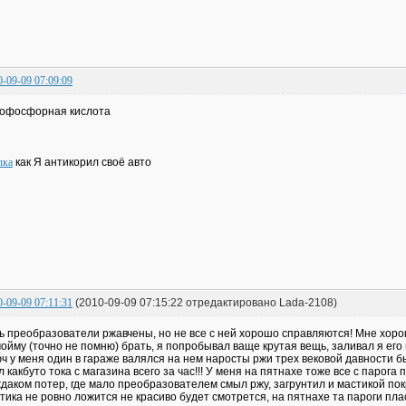
0-09-09 07:09:09
офосфорная кислота
лка
как Я антикорил своё авто
0-09-09 07:11:31
(2010-09-09 07:15:22 отредактировано Lada-2108)
ь преобразователи ржавчены, но не все с ней хорошо справляются! Мне хор
ойму (точно не помню) брать, я попробывал ваще крутая вещь, заливал я его
ч у меня один в гараже валялся на нем наросты ржи трех вековой давности бы
л какбуто тока с магазина всего за час!!! У меня на пятнахе тоже все с парога
даком потер, где мало преобразователем смыл ржу, загрунтил и мастикой покр
тика не ровно ложится не красиво будет смотрется, на пятнахе та пароги пла