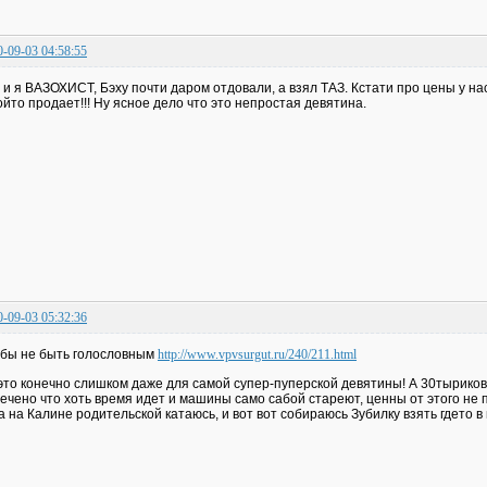
0-09-03 04:58:55
 и я ВАЗОХИСТ, Бэху почти даром отдовали, а взял ТАЗ. Кстати про цены у на
ойто продает!!! Ну ясное дело что это непростая девятина.
0-09-03 05:32:36
бы не быть голословным
http://www.vpvsurgut.ru/240/211.html
это конечно слишком даже для самой супер-пуперской девятины! А 30тыриков з
ечено что хоть время идет и машины само сабой стареют, ценны от этого не
а на Калине родительской катаюсь, и вот вот собираюсь Зубилку взять гдето в