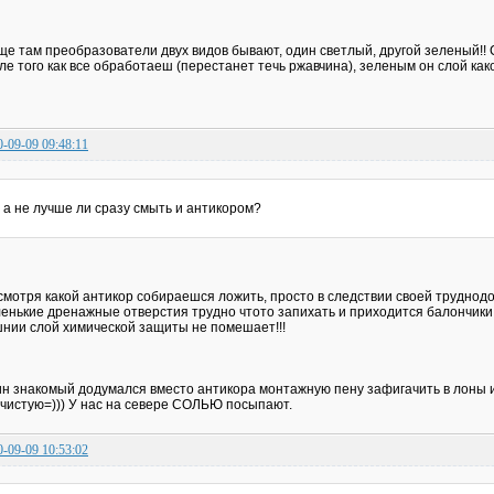
ще там преобразователи двух видов бывают, один светлый, другой зеленый!! 
ле того как все обработаеш (перестанет течь ржавчина), зеленым он слой как
0-09-09 09:48:11
а не лучше ли сразу смыть и антикором?
смотря какой антикор собираешся ложить, просто в следствии своей труднодо
енькие дренажные отверстия трудно чтото запихать и приходится балончики
нии слой химической защиты не помешает!!!
н знакомый додумался вместо антикора монтажную пену зафигачить в лоны и в
чистую=))) У нас на севере СОЛЬЮ посыпают.
0-09-09 10:53:02