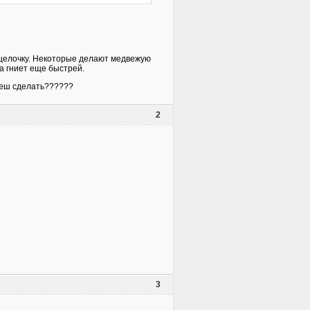
ю щелочку. Некоторые делают медвежую
а гниет еще быстрей.
очеш сделать??????
2
3