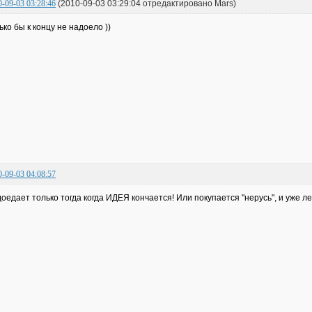
0-09-03 03:28:46
(2010-09-03 03:29:04 отредактировано Mars)
ько бы к концу не надоело ))
0-09-03 04:08:57
оедает только тогда когда ИДЕЯ кончается! Или покупается "нерусь", и уже лен