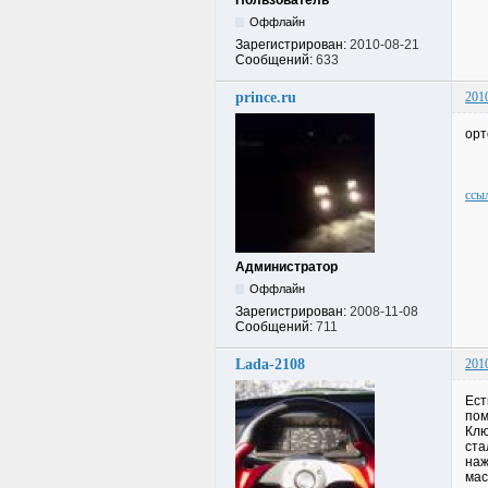
Пользователь
Оффлайн
Зарегистрирован:
2010-08-21
Сообщений:
633
prince.ru
201
орт
ссы
Администратор
Оффлайн
Зарегистрирован:
2008-11-08
Сообщений:
711
Lada-2108
201
Ест
пом
Клю
ста
наж
мас