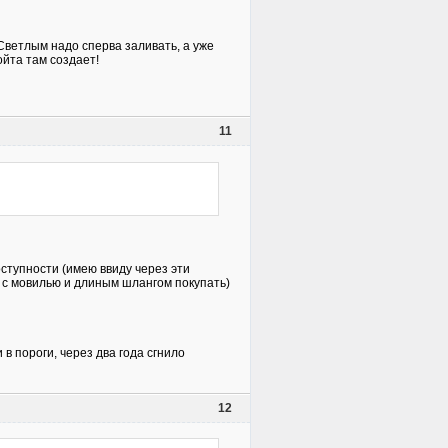
Светлым надо сперва заливать, а уже
ойта там создает!
11
ступности (имею ввиду через эти
 с мовилью и длиным шлангом покупать)
 пороги, через два года сгнило
12