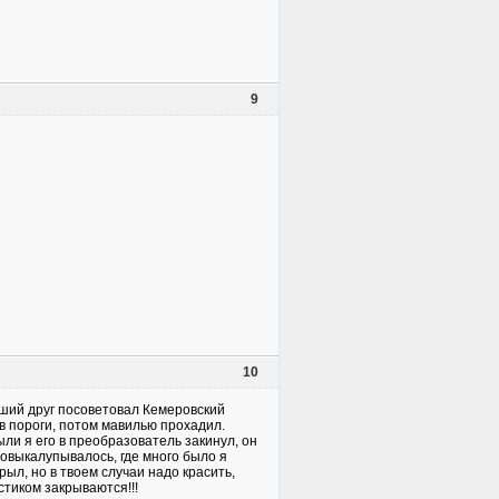
9
10
оший друг посоветовал Кемеровский
 в пороги, потом мавилью прохадил.
ли я его в преобразователь закинул, он
 повыкалупывалось, где много было я
ыл, но в твоем случаи надо красить,
стиком закрываются!!!