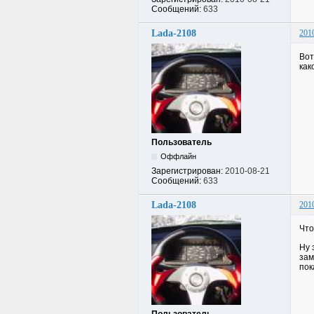
Сообщений:
633
Lada-2108
201
Вот
как
Пользователь
Оффлайн
Зарегистрирован:
2010-08-21
Сообщений:
633
Lada-2108
201
Что
Ну 
зам
пок