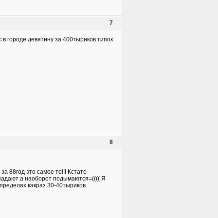
7
с в городе девятину за 400тыриков типок
8
а 88год это самое то!!! Кстате
 падают а наоборот подымаются=(((( Я
 пределах какраз 30-40тыриков.