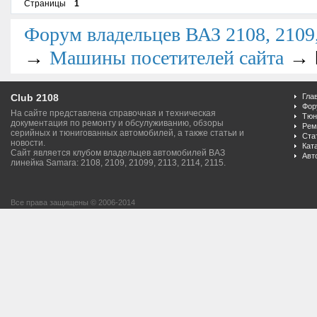
Страницы
1
Форум владельцев ВАЗ 2108, 2109, 
→
→
Машины посетителей сайта
Club 2108
Гла
Фор
На сайте представлена справочная и техническая
Тюн
документация по ремонту и обсулуживанию, обзоры
Рем
серийных и тюнигованных автомобилей, а также статьи и
Ста
новости.
Кат
Сайт является клубом владельцев автомобилей ВАЗ
Авт
линейка Samara: 2108, 2109, 21099, 2113, 2114, 2115.
Все права защищены © 2006-2014