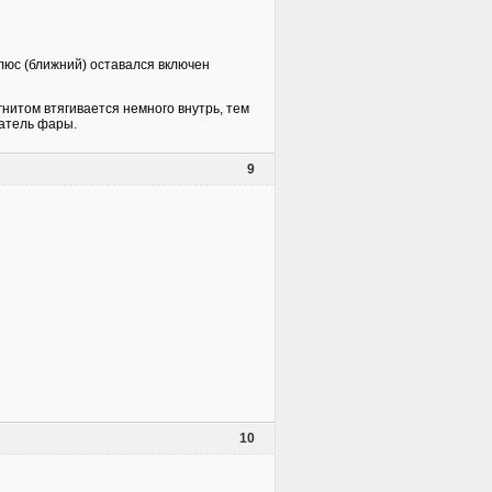
плюс (ближний) оставался включен
гнитом втягивается немного внутрь, тем
атель фары.
9
10