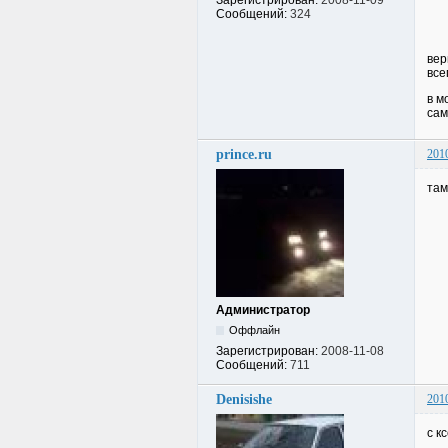
Сообщений:
324
вер
все
в м
сам
prince.ru
201
там
Администратор
Оффлайн
Зарегистрирован:
2008-11-08
Сообщений:
711
Denisishe
201
с к