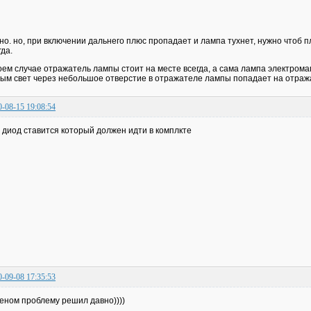
но. но, при включении дальнего плюс пропадает и лампа тухнет, нужно чтоб 
гда.
оем случае отражатель лампы стоит на месте всегда, а сама лампа электрома
ым свет через небольшое отверстие в отражателе лампы попадает на отраж
0-08-15 19:08:54
 диод ставится который должен идти в комплкте
0-09-08 17:35:53
сеном проблему решил давно))))