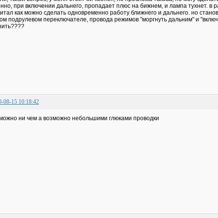
нно, при включении дальнего, пропадает плюс на бижнем, и лампа тухнет. в
итал как можно сделать одновременно работу ближнего и дальнего. но станов
ом подрулевом переключателе, провода режимов "моргнуть дальним" и "включ
зить????
0-08-15 10:18:42
можно ни чем а возможно небольшими глюками проводки