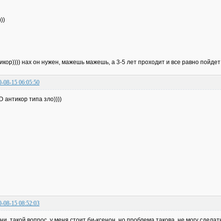
))
икор)))) нах он нужен, мажешь мажешь, а 3-5 лет проходит и все равно пойдет в
0-08-15 06:05:50
антикор типа зло))))
0-08-15 08:52:03
ни, такой вопрос, у меня стоит би-ксенон, но проблема такова, не могу сдела