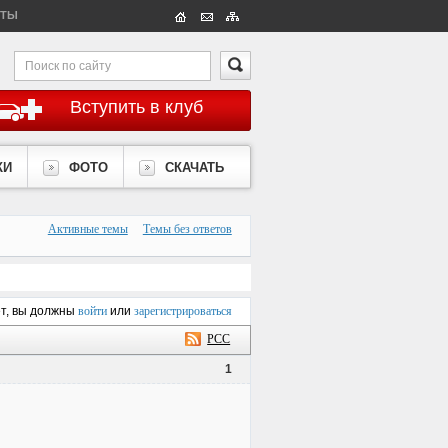
КТЫ
Вступить в клуб
КИ
ФОТО
СКАЧАТЬ
Активные темы
Темы без ответов
ет, вы должны
войти
или
зарегистрироваться
РСС
1