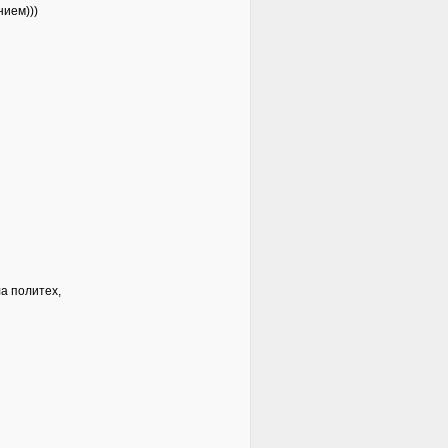
нием)))
а политех,