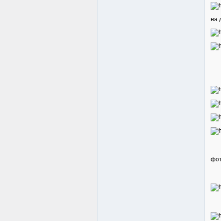
на 
фот