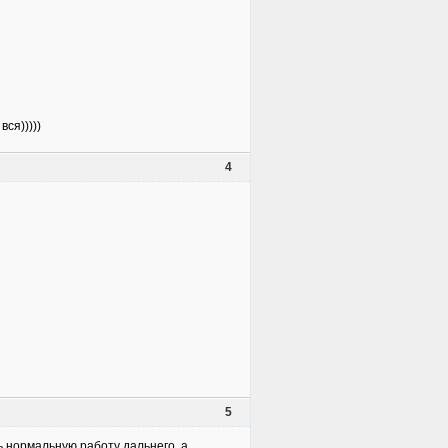
ся)))))
4
5
ть нормальную работу дальнего. а