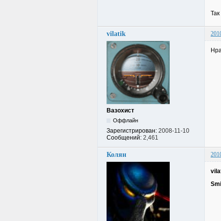
Так
vilatik
201
Нра
Вазохист
Оффлайн
Зарегистрирован:
2008-11-10
Сообщений:
2,461
Колян
201
vila
Smi