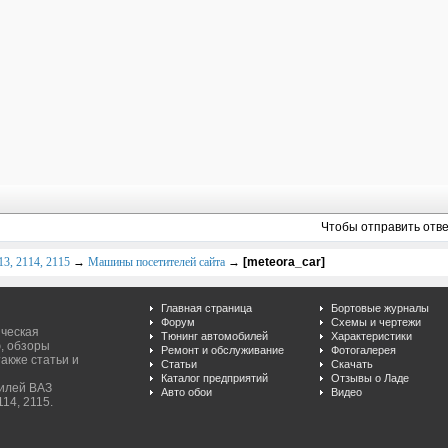
Чтобы отправить отв
3, 2114, 2115
→
Машины посетителей сайта
→
[meteora_car]
Главная страница
Бортовые журналы
Форум
Схемы и чертежи
ическая
Тюнинг автомобилей
Характеристики
, обзоры
Ремонт и обслуживание
Фотогалерея
акже статьи и
Статьи
Скачать
Каталог предприятий
Отзывы о Ладе
билей ВАЗ
Авто обои
Видео
114, 2115.