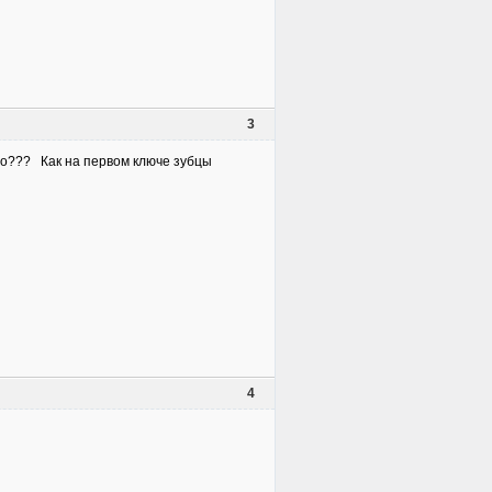
3
ло??? Как на первом ключе зубцы
4