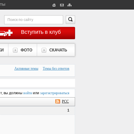
КТЫ
Вступить в клуб
КИ
ФОТО
СКАЧАТЬ
Активные темы
Темы без ответов
ет, вы должны
войти
или
зарегистрироваться
РСС
1