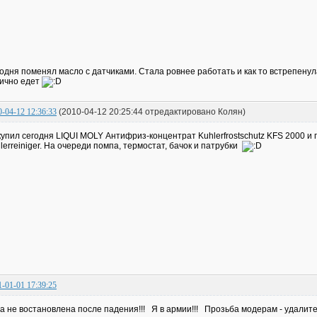
одня поменял масло с датчиками. Стала ровнее работать и как то встрепенулас
ично едет
0-04-12 12:36:33
(2010-04-12 20:25:44 отредактировано Колян)
упил сегодня LIQUI MOLY Антифриз-концентрат Kuhlerfrostschutz KFS 2000 
lerreiniger. На очереди помпа, термостат, бачок и патрубки
1-01-01 17:39:25
а не востановлена после падения!!! Я в армии!!! Прозьба модерам - удалите 