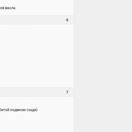
ков масла
6
7
убитой подвески сзади)