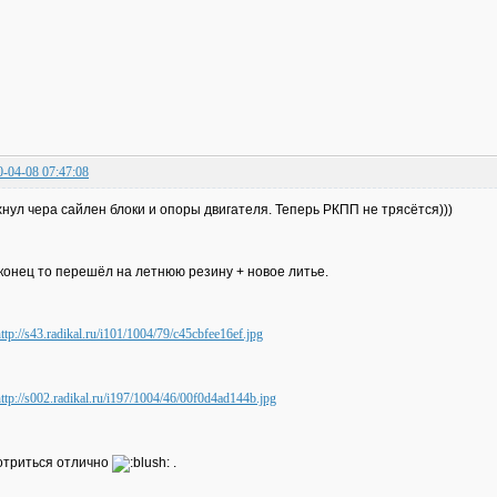
0-04-08 07:47:08
нул чера сайлен блоки и опоры двигателя. Теперь РКПП не трясётся)))
онец то перешёл на летнюю резину + новое литье.
триться отлично
.