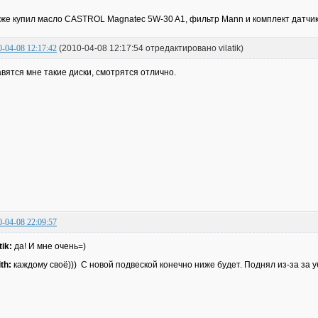
 же купил масло CASTROL Magnatec 5W-30 A1, фильтр Mann и комплект датчи
0-04-08 12:17:42
(2010-04-08 12:17:54 отредактировано vilatik)
вятся мне такие диски, смотрятся отлично.
0-04-08 22:09:57
tik:
да! И мне очень=)
th:
каждому своё))) С новой подвеской конечно ниже будет. Поднял из-за за 