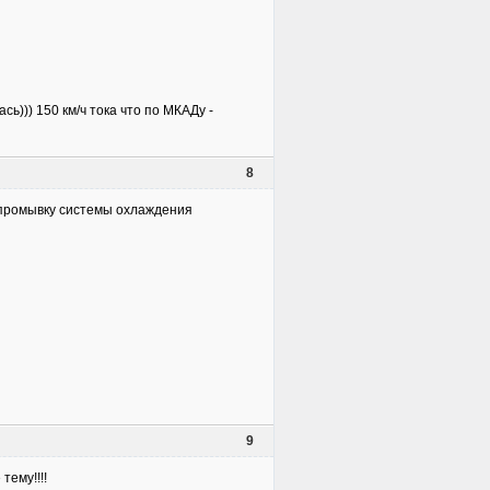
ь))) 150 км/ч тока что по МКАДу -
8
и промывку системы охлаждения
9
тему!!!!