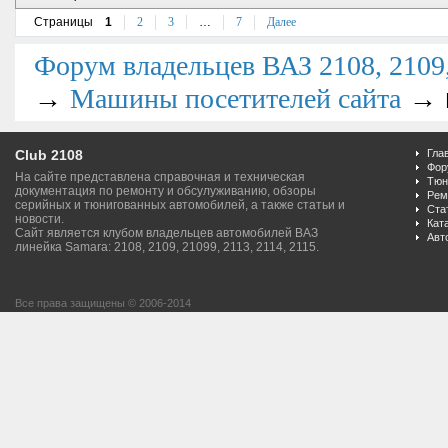
Страницы
1
2
3
…
7
Далее
Форум владельцев ВАЗ 2108, 2109, 
→
→
Машины посетителей сайта
Club 2108
Гла
Фор
На сайте представлена справочная и техническая
Тюн
документация по ремонту и обсулуживанию, обзоры
Рем
серийных и тюнигованных автомобилей, а также статьи и
Ста
новости.
Кат
Сайт является клубом владельцев автомобилей ВАЗ
Авт
линейка Samara: 2108, 2109, 21099, 2113, 2114, 2115.
Все права защищены © 2006-2014