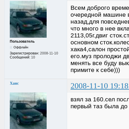
Всем доброго времен
очередной машине в
назад,для повседне
что много в нее вкл
2113,05г.двиг сток.с
основном сток.коле
Пользователь
Оффлайн
хака4,салон простой
Зарегистрирован:
2008-11-10
его.муз пролоджи дв
Сообщений:
10
менять все буду вы
примите к себе)))
Ханс
2008-11-10 19:18
взял за 160.сел пос
первый таз была до 