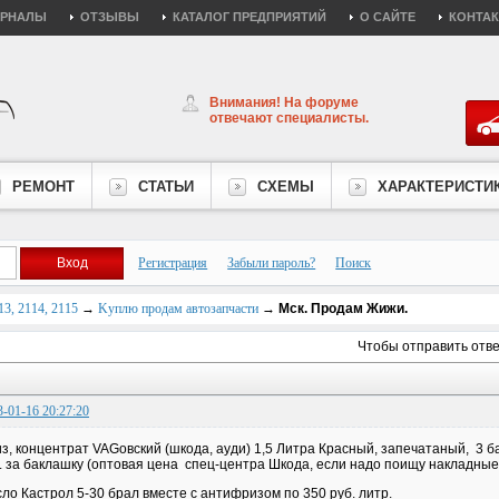
УРНАЛЫ
ОТЗЫВЫ
КАТАЛОГ ПРЕДПРИЯТИЙ
О САЙТЕ
КОНТА
Внимания! На форуме
отвечают специалисты.
РЕМОНТ
СТАТЬИ
СХЕМЫ
ХАРАКТЕРИСТИ
Регистрация
Забыли пароль?
Поиск
3, 2114, 2115
→
Kуплю продам автозапчасти
→
Мск. Продам Жижи.
Чтобы отправить отв
3-01-16 20:27:20
з, концентрат VAGовский (шкода, ауди) 1,5 Литра Красный, запечатаный, 3 ба
. за баклашку (оптовая цена спец-центра Шкода, если надо поищу накладные,
ло Кастрол 5-30 брал вместе с антифризом по 350 руб. литр.