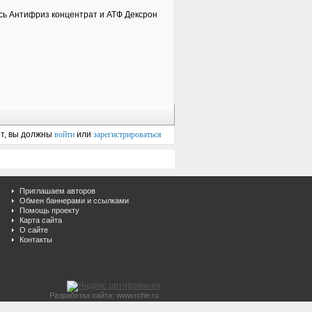
лось Антифриз концентрат и АТФ Дексрон
ет, вы должны
войти
или
зарегистрироваться
Приглашаем авторов
Обмен баннерами и ссылками
Помощь проекту
Карта сайта
О сайте
Контакты
Разработка сайта: www.rche.ru