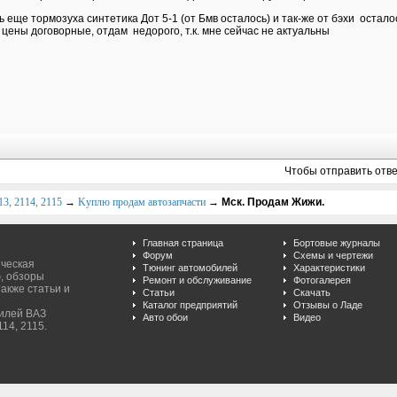
ь еще тормозуха синтетика Дот 5-1 (от Бмв осталось) и так-же от бэхи оста
цены договорные, отдам недорого, т.к. мне сейчас не актуальны
Чтобы отправить отв
3, 2114, 2115
→
Kуплю продам автозапчасти
→
Мск. Продам Жижи.
Главная страница
Бортовые журналы
Форум
Схемы и чертежи
ическая
Тюнинг автомобилей
Характеристики
, обзоры
Ремонт и обслуживание
Фотогалерея
акже статьи и
Статьи
Скачать
Каталог предприятий
Отзывы о Ладе
билей ВАЗ
Авто обои
Видео
114, 2115.