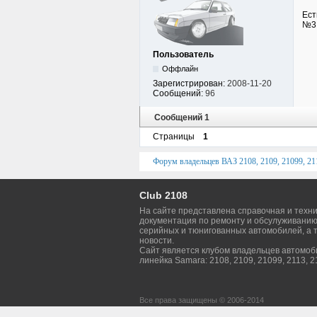
Ест
№3 
Пользователь
Оффлайн
Зарегистрирован:
2008-11-20
Сообщений:
96
Сообщений 1
Страницы
1
Форум владельцев ВАЗ 2108, 2109, 21099, 211
Club 2108
На сайте представлена справочная и техн
документация по ремонту и обсулуживанию
серийных и тюнигованных автомобилей, а т
новости.
Сайт является клубом владельцев автомо
линейка Samara: 2108, 2109, 21099, 2113, 2
Все права защищены © 2006-2014