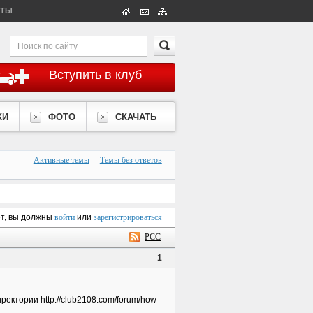
КТЫ
Вступить в клуб
КИ
ФОТО
СКАЧАТЬ
Активные темы
Темы без ответов
ет, вы должны
войти
или
зарегистрироваться
РСС
1
иректории http://club2108.com/forum/how-