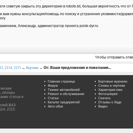
ати советую закрыть эту директорию в robots.txt, большая вероятность что от
и вам нужны консультация/помощь по поиску и устранения уязвимости/дорвея
огу.
важением, Александр, администратор проекта poisk-dyr.ru
Чтобы отправить отв
3, 2114, 2115
→
Корзина
→
От: Ваши предложения и пожелания...
Главная страница
Бортовые журналы
Форум
Схемы и чертежи
ическая
Тюнинг автомобилей
Характеристики
, обзоры
Ремонт и обслуживание
Фотогалерея
акже статьи и
Статьи
Скачать
Каталог предприятий
Отзывы о Ладе
билей ВАЗ
Авто обои
Видео
114, 2115.