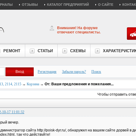
УРНАЛЫ
ОТЗЫВЫ
КАТАЛОГ ПРЕДПРИЯТИЙ
О САЙТЕ
КОНТА
Внимания! На форуме
отвечают специалисты.
РЕМОНТ
СТАТЬИ
СХЕМЫ
ХАРАКТЕРИСТИ
Регистрация
Забыли пароль?
Поиск
3, 2114, 2115
→
Корзина
→
От: Ваши предложения и пожелания...
Чтобы отправить отв
2-10-17 11:01:32
рый вечер.
администратор сайта http://poisk-dyr.ru/, обнаружил на вашем сайте дорвей в д
index.html, так что действуйте!