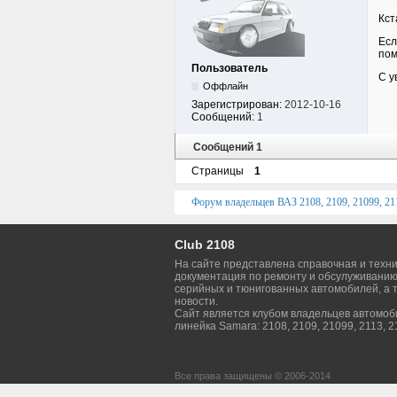
Кст
Есл
пом
Пользователь
С у
Оффлайн
Зарегистрирован:
2012-10-16
Сообщений:
1
Сообщений 1
Страницы
1
Форум владельцев ВАЗ 2108, 2109, 21099, 211
Club 2108
На сайте представлена справочная и техн
документация по ремонту и обсулуживанию
серийных и тюнигованных автомобилей, а т
новости.
Сайт является клубом владельцев автомо
линейка Samara: 2108, 2109, 21099, 2113, 2
Все права защищены © 2006-2014