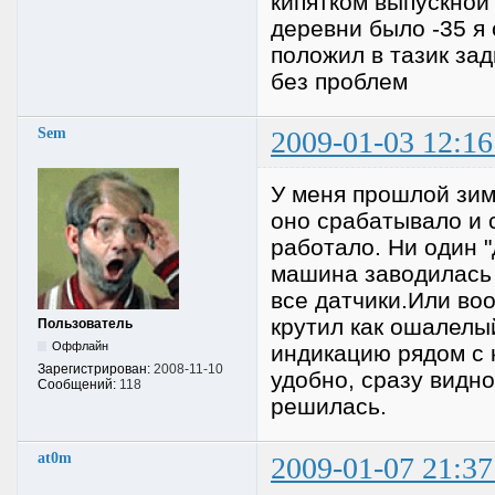
кипятком выпускной
деревни было -35 я 
положил в тазик зад
без проблем
Sem
2009-01-03 12:16
У меня прошлой зим
оно срабатывало и 
работало. Ни один "
машина заводилась 
все датчики.Или во
крутил как ошалелы
Пользователь
Оффлайн
индикацию рядом с к
Зарегистрирован:
2008-11-10
удобно, сразу видно
Сообщений:
118
решилась.
at0m
2009-01-07 21:37