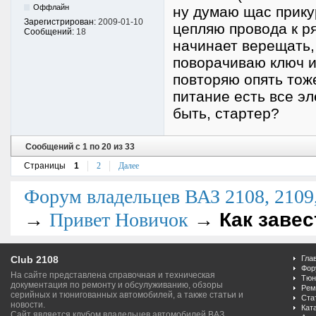
Оффлайн
ну думаю щас прикур
Зарегистрирован:
2009-01-10
цепляю провода к р
Сообщений:
18
начинает верещать,
поворачиваю ключ и.
повторяю опять тоже
питание есть все э
быть, стартер?
Сообщений с 1 по 20 из 33
Страницы
1
2
Далее
Форум владельцев ВАЗ 2108, 2109, 
→
→
Как завес
Привет Новичок
Club 2108
Гла
Фор
На сайте представлена справочная и техническая
Тюн
документация по ремонту и обсулуживанию, обзоры
Рем
серийных и тюнигованных автомобилей, а также статьи и
Ста
новости.
Кат
Сайт является клубом владельцев автомобилей ВАЗ