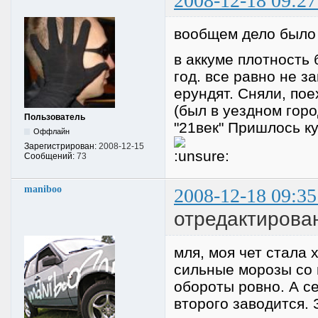
2008-12-18 09:27
вообщем дело было 
в аккуме плотность 
год. все равно не з
ерундят. Сняли, пое
(был в уездном гор
Пользователь
"21век" Пришлось ку
Оффлайн
Зарегистрирован:
2008-12-15
Сообщений:
73
maniboo
2008-12-18 09:35
отредактирова
мля, моя чет стала 
сильные морозы со 
обороты ровно. А се
второго заводится.