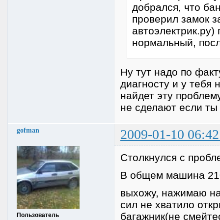
добрался, что ба
проверил замок з
автоэлектрик.ру) 
нормальный, пос
Ну тут надо по факт
диагносту и у тебя 
найдет эту проблему
не сделают если ты 
gofman
2009-01-10 06:42
Столкнулся с пробл
В общем машина 210
выхожу, нажимаю на
сил не хватило отк
багажник(не смейтес
Пользователь