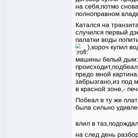
на себя,потмо снова
полноправном владе
Катался на транзита
случился первый дэ
палатки воды попит
),короч купил в
машины белый дым:O
происходит,подбеал
предо мной картина,
забрызгано,из под 
в красной зоне,- пе
Побеал в ту же пла
была сильно удивл
влил в таз,подожда
на след день разбо