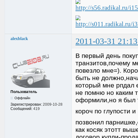
alexblack
2011-03-31 21:13
В первый день поку
транзитов,почему м
повезло мне=). Кор
быть не должно,нач
который мне рпдал 
не помню но каким 
Пользователь
Оффлайн
оформили,но я был 
Зарегистрирован:
2009-10-28
Сообщений:
419
короч по глупости и
позвонил парнишке,
как косяк этотт выш
договор купли-прод