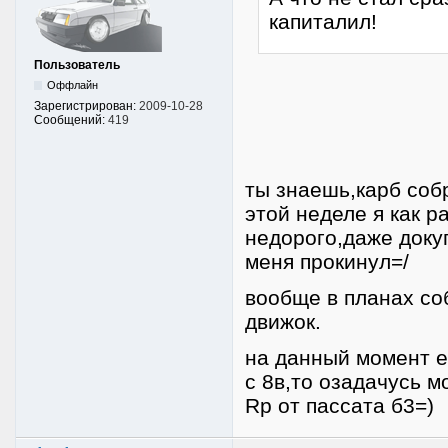
капиталил!
Пользователь
Оффлайн
Зарегистрирован:
2009-10-28
Сообщений:
419
ты знаешь,карб собр
этой неделе я как р
недорого,даже доку
меня прокинул=/
вообще в планах со
движок.
на данный момент е
с 8в,то озадачусь 
Rp от пассата б3=)