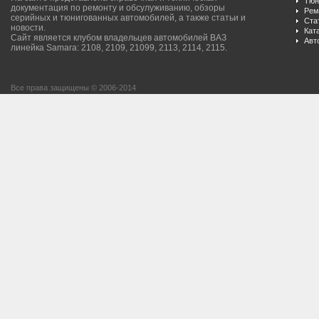
Тюн
документация по ремонту и обсулуживанию, обзоры
Рем
серийных и тюнигованных автомобилей, а также статьи и
Ста
новости.
Кат
Сайт является клубом владельцев автомобилей ВАЗ
Авт
линейка Samara: 2108, 2109, 21099, 2113, 2114, 2115.
Все права защищены © 2006-2014