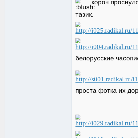
короч проснулс
тазик.
белорусские часоп
проста фотка их дор