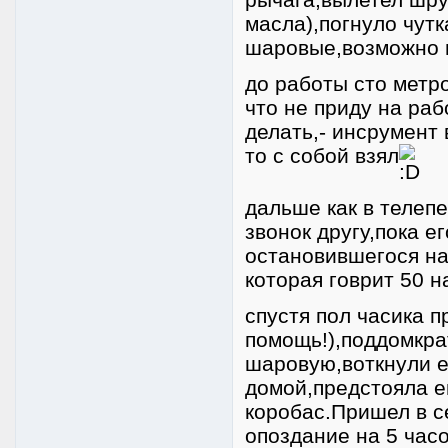
масла),погнуло чутк
шаровые,возможно и
до работы сто метр
что не приду на ра
делать,- инсрумент 
то с собой взял
дальше как в телепе
звонок другу,пока 
остановившегося на
которая говрит 50 
спустя пол часика п
помощь!),поддомкра
шаровую,воткнули е
домой,предстояла 
коробас.Пришел в с
опоздание на 5 час