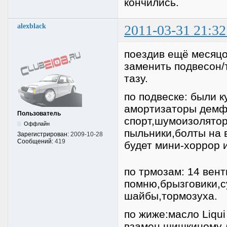
кончились.
alexblack
2011-03-31 21:32
поездив ещё месяцо
заменить подвесон/
тазу.
по подвеске: были 
амортизаторы демфи
Пользователь
спорт,шумоизолятор
Оффлайн
пыльники,болты на 
Зарегистрирован:
2009-10-28
Сообщений:
419
будет мини-хоррор 
по трмозам: 14 вен
помню,брызговики,с
шайбы,тормозуха.
по жиже:масло Liqui
взамен шишкиному 