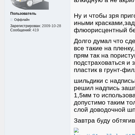
Пользователь
Ну и чтобы зря при
Оффлайн
иными красками,зад
Зарегистрирован:
2009-10-28
флюорисцентный бе
Сообщений:
419
Долго думал что сд
все такие на пленк
прям так на пористу
подстраховаться и 
пластик в грунт-фи
шильдики с надпись
решил надпись зашп
1,5мм то использов
допустимо таким то
слой доводочной шп
Завтра буду обтягив