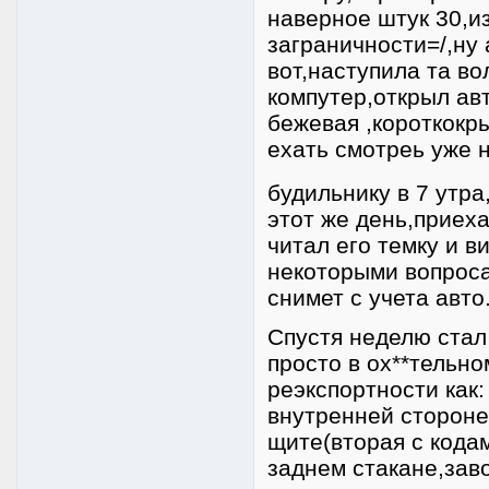
наверное штук 30,из
заграничности=/,ну 
вот,наступила та в
компутер,открыл авт
бежевая ,короткокр
ехать смотреь уже 
будильнику в 7 утра
этот же день,приех
читал его темку и в
некоторыми вопроса
снимет с учета авто
Спустя неделю стал 
просто в ох**тельно
реэкспортности как:
внутренней стороне
щите(вторая с кода
заднем стакане,зав