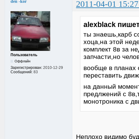
den -kor
2011-04-01 15:27
alexblack пишет
ты знаешь,карб с
хоца,на этой неде
комплект 8в за н
Пользователь
запчасти,но чело
Оффлайн
вообще в планах 
Зарегистрирован:
2010-12-29
Сообщений:
83
переставить движ
на данный момент
предлжений с 8в,
монотроника с дви
Неплохо видимо буде