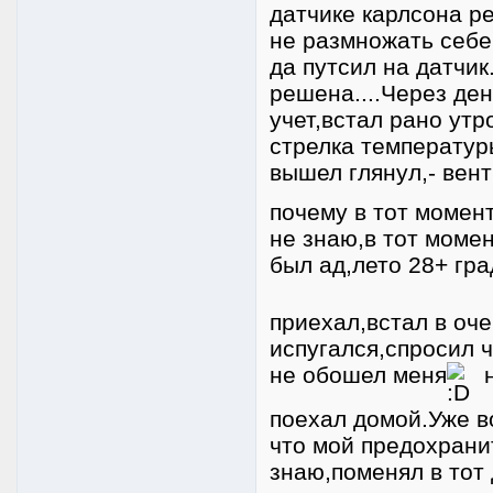
датчике карлсона р
не размножать себе
да путсил на датчи
решена....Через ден
учет,встал рано утр
стрелка температур
вышел глянул,- вен
почему в тот момен
не знаю,в тот момен
был ад,лето 28+ гра
приехал,встал в оч
испугался,спросил ч
не обошел меня
н
поехал домой.Уже в
что мой предохрани
знаю,поменял в тот