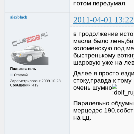
потом передумал.
alexblack
2011-04-01 13:22
в продолжение истор
масла было лень,ба
коломенскую под ме
быстренькому воткн
шаровую уже на лев
Пользователь
Далее я просто езд
Оффлайн
стоку,правда к тому
Зарегистрирован:
2009-10-28
Сообщений:
419
очень шумно
Паралельно обдумыв
мерцедес 190,собст
на цц.