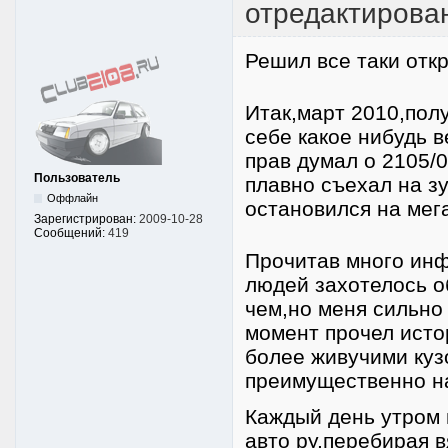
отредактирован
Решил все таки отк
Итак,март 2010,пол
себе какое нибудь 
прав думал о 2105/
Пользователь
плавно съехал на з
Оффлайн
остановился на мега
Зарегистрирован:
2009-10-28
Сообщений:
419
Прочитав много инф
людей захотелось о
чем,но меня сильно
момент прочел исто
более живучими куз
преимущественно на
Каждый день утром 
авто ру,перебирая 