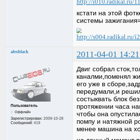
кстати на этой фот
системы зажигания=
alexblack
2011-04-01 14:21
Двиг собрал сток,то
каналми,поменял жи
его уже в сборе,зад
передумали,и решил
состыквать блок бе
протяжении часа нав
Пользователь
Оффлайн
чтобы она опустила
Зарегистрирован:
2009-10-28
помпу и натяжной р
Сообщений:
419
менее машина на хо