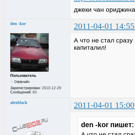
джеки чан ориджина
den -kor
2011-04-01 14:55
А что не стал сразу
капиталил!
Пользователь
Оффлайн
Зарегистрирован:
2010-12-29
Сообщений:
83
alexblack
2011-04-01 15:00
den -kor пишет:
А что не стал ср