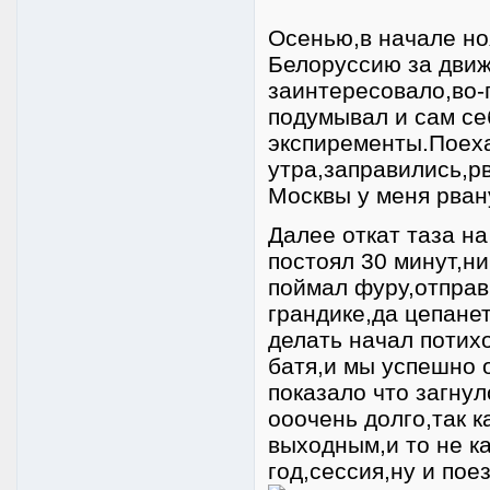
Осенью,в начале но
Белоруссию за движ
заинтересовало,во-
подумывал и сам себ
экспиременты.Поехал
утра,заправились,рв
Москвы у меня рван
Далее откат таза на
постоял 30 минут,н
поймал фуру,отправи
грандике,да цепанет
делать начал потих
батя,и мы успешно 
показало что загну
ооочень долго,так к
выходным,и то не к
год,сессия,ну и пое