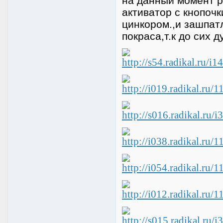
на данный момент р
активатор с кнопочк
цинкором.,и зашпатл
покраса,т.к до сих 