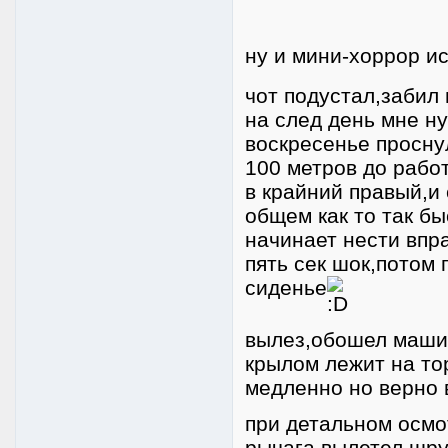
ну и мини-хоррор и
чот подустал,забил
на след день мне н
воскресенье проснул
100 метров до рабо
в крайний правый,и
общем как то так бы
начинает нести впра
пять сек шок,потом 
сиденье
вылез,обошел машин
крылом лежит на то
медленно но верно 
при детальном осмо
рычага,вылетел шрус