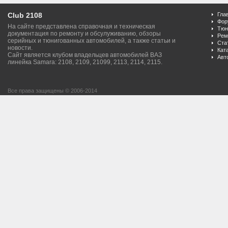
Club 2108
Гла
Фор
На сайте представлена справочная и техническая
Тюн
документация по ремонту и обсулуживанию, обзоры
Рем
серийных и тюнигованных автомобилей, а также статьи и
Ста
новости.
Кат
Сайт является клубом владельцев автомобилей ВАЗ
Авт
линейка Samara: 2108, 2109, 21099, 2113, 2114, 2115.
Все права защищены © 2006-2014